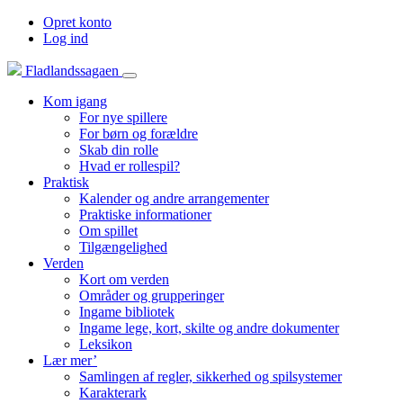
Opret konto
Log ind
Fladlandssagaen
Kom igang
For nye spillere
For børn og forældre
Skab din rolle
Hvad er rollespil?
Praktisk
Kalender og andre arrangementer
Praktiske informationer
Om spillet
Tilgængelighed
Verden
Kort om verden
Områder og grupperinger
Ingame bibliotek
Ingame lege, kort, skilte og andre dokumenter
Leksikon
Lær mer’
Samlingen af regler, sikkerhed og spilsystemer
Karakterark