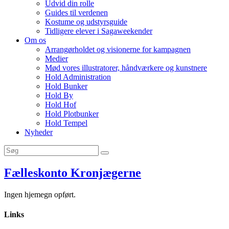
Udvid din rolle
Guides til verdenen
Kostume og udstyrsguide
Tidligere elever i Sagaweekender
Om os
Arrangørholdet og visionerne for kampagnen
Medier
Mød vores illustratorer, håndværkere og kunstnere
Hold Administration
Hold Bunker
Hold By
Hold Hof
Hold Plotbunker
Hold Tempel
Nyheder
Fælleskonto Kronjægerne
Ingen hjemegn opført.
Links