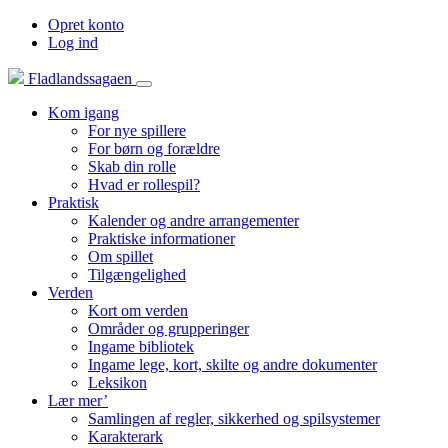
Opret konto
Log ind
Fladlandssagaen
Kom igang
For nye spillere
For børn og forældre
Skab din rolle
Hvad er rollespil?
Praktisk
Kalender og andre arrangementer
Praktiske informationer
Om spillet
Tilgængelighed
Verden
Kort om verden
Områder og grupperinger
Ingame bibliotek
Ingame lege, kort, skilte og andre dokumenter
Leksikon
Lær mer’
Samlingen af regler, sikkerhed og spilsystemer
Karakterark