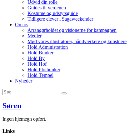
Udvid din rolle
Guides til verdenen
Kostume og udstyrsguide
Tidligere elever i Sagaweekender
Om os
Arrangørholdet og visionerne for kampagnen
Medier
Mød vores illustratorer, håndværkere og kunstnere
Hold Administration
Hold Bunker
Hold By
Hold Hof
Hold Plotbunker
Hold Tempel
Nyheder
Søren
Ingen hjemegn opført.
Links