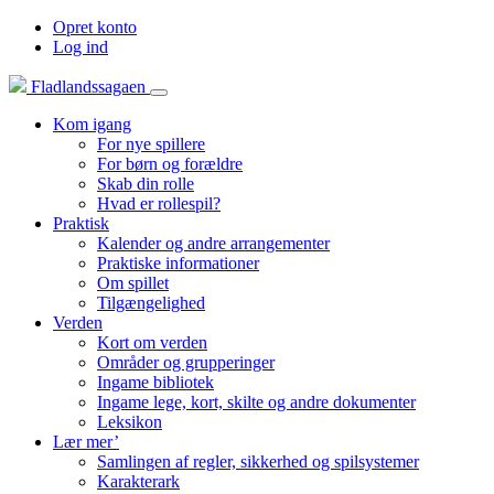
Opret konto
Log ind
Fladlandssagaen
Kom igang
For nye spillere
For børn og forældre
Skab din rolle
Hvad er rollespil?
Praktisk
Kalender og andre arrangementer
Praktiske informationer
Om spillet
Tilgængelighed
Verden
Kort om verden
Områder og grupperinger
Ingame bibliotek
Ingame lege, kort, skilte og andre dokumenter
Leksikon
Lær mer’
Samlingen af regler, sikkerhed og spilsystemer
Karakterark