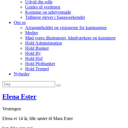
Udvid din rolle
Guides til verdenen
Kostume og udstyrsguide
Tidligere elever i Sagaweekender
Om os
Arrangørholdet og visionerne for kampagnen
Medier
Mød vores illustratorer, håndværkere og kunstnere
Hold Administration
Hold Bunker
Hold By
Hold Hof
Hold Plotbunker
Hold Tempel
Nyheder
Elena Ester
Vestengen
Elena er 14 år, lille søster til Mara Ester