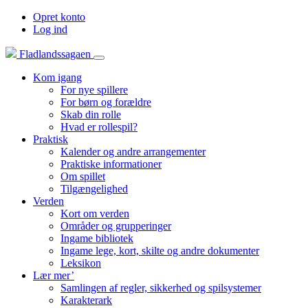
Opret konto
Log ind
Fladlandssagaen
Kom igang
For nye spillere
For børn og forældre
Skab din rolle
Hvad er rollespil?
Praktisk
Kalender og andre arrangementer
Praktiske informationer
Om spillet
Tilgængelighed
Verden
Kort om verden
Områder og grupperinger
Ingame bibliotek
Ingame lege, kort, skilte og andre dokumenter
Leksikon
Lær mer’
Samlingen af regler, sikkerhed og spilsystemer
Karakterark