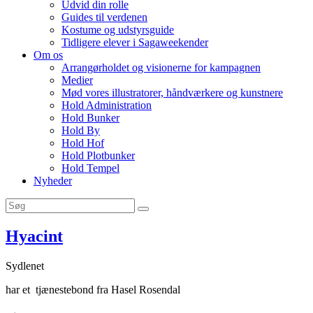
Udvid din rolle
Guides til verdenen
Kostume og udstyrsguide
Tidligere elever i Sagaweekender
Om os
Arrangørholdet og visionerne for kampagnen
Medier
Mød vores illustratorer, håndværkere og kunstnere
Hold Administration
Hold Bunker
Hold By
Hold Hof
Hold Plotbunker
Hold Tempel
Nyheder
Hyacint
Sydlenet
har et tjænestebond fra Hasel Rosendal