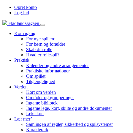
Opret konto
Log ind
Fladlandssagaen
Kom igang
For nye spillere
For børn og forældre
Skab din rolle
Hvad er rollespil?
Praktisk
Kalender og andre arrangementer
Praktiske informationer
Om spillet
Tilgængelighed
Verden
Kort om verden
Områder og grupperinger
Ingame bibliotek
Ingame lege, kort, skilte og andre dokumenter
Leksikon
Lær mer’
Samlingen af regler, sikkerhed og spilsystemer
Karakterark