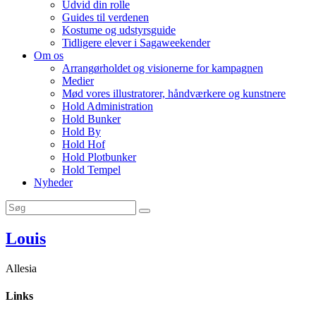
Udvid din rolle
Guides til verdenen
Kostume og udstyrsguide
Tidligere elever i Sagaweekender
Om os
Arrangørholdet og visionerne for kampagnen
Medier
Mød vores illustratorer, håndværkere og kunstnere
Hold Administration
Hold Bunker
Hold By
Hold Hof
Hold Plotbunker
Hold Tempel
Nyheder
Louis
Allesia
Links