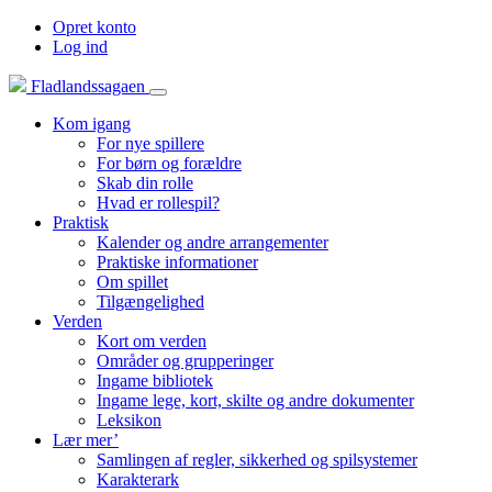
Opret konto
Log ind
Fladlandssagaen
Kom igang
For nye spillere
For børn og forældre
Skab din rolle
Hvad er rollespil?
Praktisk
Kalender og andre arrangementer
Praktiske informationer
Om spillet
Tilgængelighed
Verden
Kort om verden
Områder og grupperinger
Ingame bibliotek
Ingame lege, kort, skilte og andre dokumenter
Leksikon
Lær mer’
Samlingen af regler, sikkerhed og spilsystemer
Karakterark