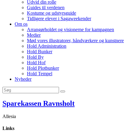
Udvid din rolle
Guides til verdenen
Kostume og udstyrsguide
Tidligere elever i Sagaweekender
Om os
Arrangørholdet og visionerne for kampagnen
Medier
Mød vores illustratorer, håndværkere og kunstnere
Hold Administration
Hold Bunker
Hold By
Hold Hof
Hold Plotbunker
Hold Tempel
Nyheder
Sparekassen Ravnsholt
Allesia
Links