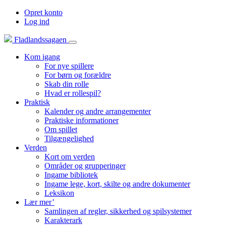
Opret konto
Log ind
Fladlandssagaen
Kom igang
For nye spillere
For børn og forældre
Skab din rolle
Hvad er rollespil?
Praktisk
Kalender og andre arrangementer
Praktiske informationer
Om spillet
Tilgængelighed
Verden
Kort om verden
Områder og grupperinger
Ingame bibliotek
Ingame lege, kort, skilte og andre dokumenter
Leksikon
Lær mer’
Samlingen af regler, sikkerhed og spilsystemer
Karakterark