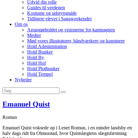
Udvid din rolle
Guides til verdenen
Kostume og udstyrsguide
Tidligere elever i Sagaweekender
Om os
Arrangørholdet og visionerne for kampagnen
Medier
Mød vores illustratorer, håndværkere og kunstnere
Hold Administration
Hold Bunker
Hold By
Hold Hof
Hold Plotbunker
Hold Tempel
Nyheder
Emanuel Quist
Romun
Emanuel Quist
voksede op i Lenet Romun, i en mindre landsby en
halv dags ridt fra Olmusstad, hvor Quistslægtens slægtsfæstning