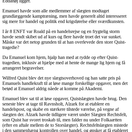
Eddahøj ligger.
Emanuel havde som alle medlemmer af slægten modtaget
grundlæggende kamptræning, men havde generelt altid interesseret
sig mere for handel og politik end krigsførelse eller sværdkunsten.
I år 8 ENFT var Roald på en handelsrejse og en frygtelig storm
havde sendt skibet ud af kurs og flere havde troet det var sunket.
Måske var det netop grunden til at han overlevede den store Quist-
tragedie?
Da Emanuel kom hjem, hjalp han med at rydde op efter Quist-
tragedien, inklusiv at hjælpe med at hente de mange lig hjem og få
arrangeret begravelser.
Wilfred Quist blev det nye slægtsoverhoved og han satte pris på
Emanuels handlekraft til at løse mange forskellige opgaver, men det
betød at Emanuel aldrig nåede at komme på Akademi.
Emanuel blev sat til at løse opgaver, Quistslægten havde brug. Den
seneste blev at tage til Ravnsholt, Alzark for at etablere en
handelspost, og skabe en stærkere tilstede værelse, på vegne af
slægten der. Alzark havde tidligere været under Slægten Rechtsfelt,
som Quist har svoret troskab til, men falder nu under Folkaætten
(efter en aftale mellem de to Storslægter). Rechtsfeltslægten mistede
i den sammenhæng kontrollen over handel, og ønsker at få etableret