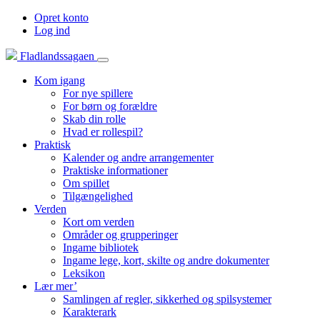
Opret konto
Log ind
Fladlandssagaen
Kom igang
For nye spillere
For børn og forældre
Skab din rolle
Hvad er rollespil?
Praktisk
Kalender og andre arrangementer
Praktiske informationer
Om spillet
Tilgængelighed
Verden
Kort om verden
Områder og grupperinger
Ingame bibliotek
Ingame lege, kort, skilte og andre dokumenter
Leksikon
Lær mer’
Samlingen af regler, sikkerhed og spilsystemer
Karakterark