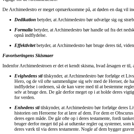
De Archimedestro er meget opmærksomme på, at døden en dag vil indhent
Dedikation
betyder, at Archimedestro bør udvælge sig og stræbe 
Formalia
betyder, at Archimedestro bør handle ud fra det neds
opnå indflydelse.
Effektivitet
betyder, at Archimedestro bør bruge deres tid, viden
Favoriseringens Skismaer
Indenfor Archimedestroen er det et kendt skisma, hvad årsagen er til, 
Evighedens sti
tilskynder, at Archimedestro bør forfølge et Livs
Hero, og de vil ofte sammenligne sig selv med de Heroer, de har
indflydelse i ordenen, så de kan være med til at bestemme reglern
selv at bruge den. De går derfor meget op i at holde deres vigti
for verden.
Enhedens sti
tilskynder, at Archimedestro bør forfølge deres Li
historien om Heroerne for at lære af dem. For dem er Obscurus O
deres egen måde. De går ofte op i deres testamente, fordi tanken
bruger derfor meget tid på at udtænke regler og systemer, som ka
deres værk til via deres testamente. Nogle af dem bygger gravmo