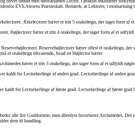
bliver omtalt med titelvarianten Lector. I praksis inkluderer forkynder
lerne indenfor EVEAtroens Præsteskab. Bemærk, at Lektorer, i modsætning
kelectorer. Ærkelectorer bærer et trin 5 orakeltegn, der tager form af et
ctorer. Højlectorer bærer et trin 4 orakeltegn, der tager form af et udf
r Reservehøjlectorer. Reservehøjlectorer bærer oftest et orakeltegn, der s
opnå et orakeltegn tilsvarende, hvad en Højlector bærer.
Archimedes bærer et trin 3 orakeltegn, der tager form af et udfyldt nøgle
ver kaldt for Lectorlærlinge af anden grad. Lectorlærlinge af anden grad 
er kaldt for Lectorlærlinge af første grad. Lectorlærlinge af første grad b
der alle fire Guddomme, men åbenlyst favoriserer Archimedes. Det er fo
alder dem til handling.