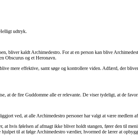
elligt udtryk.
oen, bliver kaldt Archimedestro. For at en person kan blive Archimedes
en Obscurus og et Heronavn.
g blive mere effektive, samt søge og kontrollere viden. Adfærd, der bli
se, at de fire Guddomme alle er relevante. De viser tydeligt, at de f
liggjort ved, at alle Archimedestro personer har valgt at være medlem 
 at hvis følelsen af afmagt ikke bliver holdt stangen, fører den til men
julpet til at følge Archimedestro værdier, hvormed de lærer at opbygge