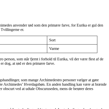
rchimedes anvender rød som den primære farve, for Eurika er gul den
Tvillingerne er.
Sort
Varme
erson, som står fjernt i forhold til Eurika, vil der være flest af de
 er dog, at rød er den primære farve.
dagshandlinger, som mange Archimedestro personer vælger at gøre
is være Archimedes’ Hverdagsbøn. En anden handling kan være at brænde
r obscurt ved at udtale Obscuruseden, mens de berører deres