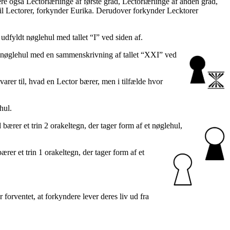
e også Lectorlærlinge af første grad, Lectorlærlinge af anden grad,
 til Lectorer, forkynder Eurika. Derudover forkynder Lecktorer
 udfyldt nøglehul med tallet “I” ved siden af.
yldt nøglehul med en sammenskrivning af tallet “XXI” ved
varer til, hvad en Lector bærer, men i tilfælde hvor
hul.
bærer et trin 2 orakeltegn, der tager form af et nøglehul,
ærer et trin 1 orakeltegn, der tager form af et
rventet, at forkyndere lever deres liv ud fra