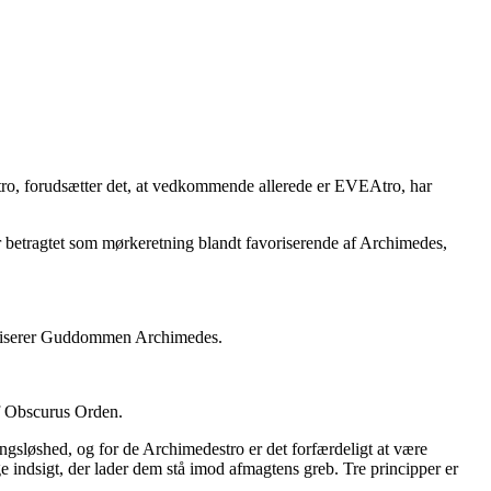
tro, forudsætter det, at vedkommende allerede er EVEAtro, har
ver betragtet som mørkeretning blandt favoriserende af Archimedes,
avoriserer Guddommen Archimedes.
af Obscurus Orden.
ingsløshed, og for de Archimedestro er det forfærdeligt at være
 indsigt, der lader dem stå imod afmagtens greb. Tre principper er