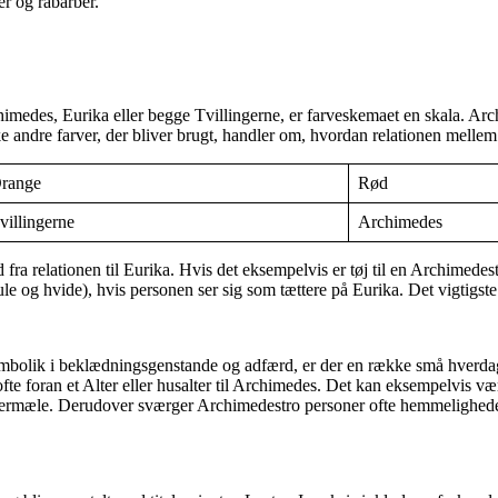
r og rabarber.
chimedes, Eurika eller begge Tvillingerne, er farveskemaet en skala. A
e andre farver, der bliver brugt, handler om, hvordan relationen mellem 
range
Rød
villingerne
Archimedes
relationen til Eurika. Hvis det eksempelvis er tøj til en Archimedestro p
le og hvide), hvis personen ser sig som tættere på Eurika. Det vigtigste
 symbolik i beklædningsgenstande og adfærd, er der en række små hver
, ofte foran et Alter eller husalter til Archimedes. Det kan eksempelv
eftermæle. Derudover sværger Archimedestro personer ofte hemmelighede