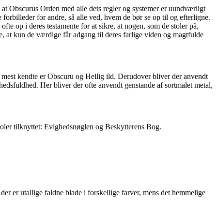
, at Obscurus Orden med alle dets regler og systemer er uundværligt
orbilleder for andre, så alle ved, hvem de bør se op til og efterligne.
fte op i deres testamente for at sikre, at nogen, som de stoler på,
 at kun de værdige får adgang til deres farlige viden og magtfulde
e mest kendte er Obscuru og Hellig ild. Derudover bliver der anvendt
edsfuldhed. Her bliver der ofte anvendt genstande af sortmalet metal,
er tilknyttet: Evighedsnøglen og Beskytterens Bog.
der er utallige faldne blade i forskellige farver, mens det hemmelige