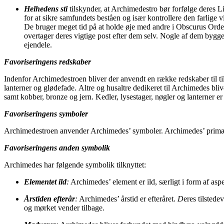
Helhedens sti
tilskynder, at Archimedestro bør forfølge deres 
for at sikre samfundets beståen og især kontrollere den farlige v
De bruger meget tid på at holde øje med andre i Obscurus Orden o
overtager deres vigtige post efter dem selv. Nogle af dem bygg
ejendele.
Favoriseringens redskaber
Indenfor Archimedestroen bliver der anvendt en række redskaber til t
lanterner og glødefade.
Altre og husaltre dedikeret til Archimedes bl
samt kobber, bronze og jern. Kedler, lysestager, nøgler og lanterner er
Favoriseringens symboler
Archimedestroen anvender Archimedes’ symboler. Archimedes’ primæ
Favoriseringens anden symbolik
Archimedes har følgende symbolik tilknyttet:
Elementet ild
:
Archimedes’ element er ild, særligt i form af asp
Årstiden efterår
:
Archimedes’ årstid er efteråret.
D
eres tilstede
og mørket vender tilbage.