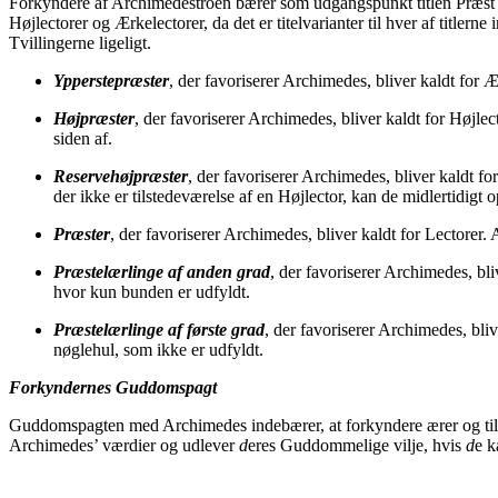
Forkyndere af Archimedestroen bærer som udgangspunkt titlen Præst og 
Højlectorer og Ærkelectorer, da det er titelvarianter til hver af tit
Tvillingerne ligeligt.
Ypperstepræster
,
der favoriserer Archimedes, bliver kaldt for Ær
Højpræster
, der favoriserer Archimedes, bliver kaldt for Højle
siden af.
Reservehøjpræster
, der favoriserer Archimedes, bliver kaldt fo
der ikke er tilstedeværelse af en Højlector, kan de midlertidigt 
Præster
, der favoriserer Archimedes, bliver kaldt for Lectorer. 
Præstelærlinge af anden grad
, der favoriserer Archimedes, bli
hvor kun bunden er udfyldt.
Præstelærlinge af første grad
, der favoriserer Archimedes, bliv
nøglehul, som ikke er udfyldt.
Forkyndernes Guddomspagt
Guddomspagten med Archimedes indebærer, at forkyndere ærer og tilbe
Archimedes’ værdier og udlever
d
eres Guddommelige vilje, hvis
d
e k