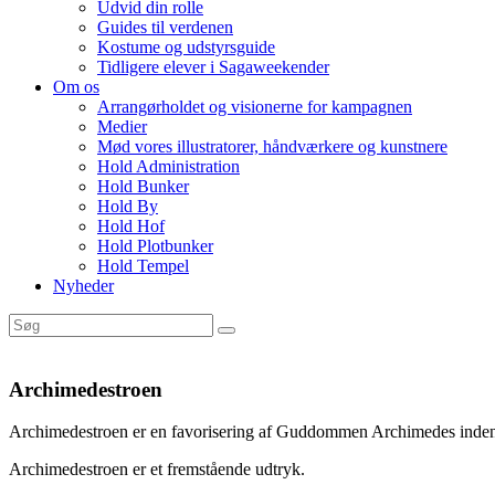
Udvid din rolle
Guides til verdenen
Kostume og udstyrsguide
Tidligere elever i Sagaweekender
Om os
Arrangørholdet og visionerne for kampagnen
Medier
Mød vores illustratorer, håndværkere og kunstnere
Hold Administration
Hold Bunker
Hold By
Hold Hof
Hold Plotbunker
Hold Tempel
Nyheder
Archimedestroen
Archimedestroen er en favorisering af Guddommen Archimedes ind
Archimedestroen er et fremstående udtryk.