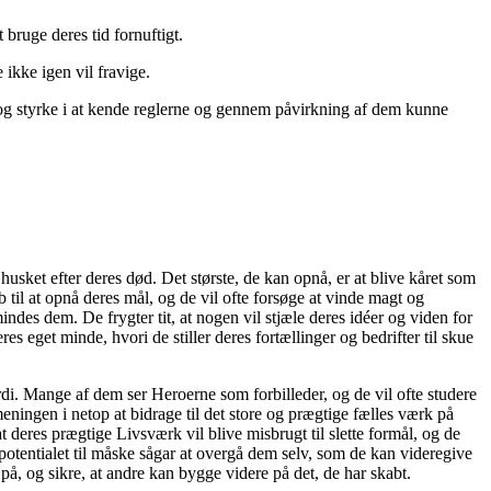
bruge deres tid fornuftigt.
 ikke igen vil fravige.
 og styrke i at kende reglerne og gennem påvirkning af dem kunne
husket efter deres død. Det største, de kan opnå, er at blive kåret som
til at opnå deres mål, og de vil ofte forsøge at vinde magt og
indes dem. De frygter tit, at nogen vil stjæle deres idéer og viden for
 eget minde, hvori de stiller deres fortællinger og bedrifter til skue
rdi. Mange af dem ser Heroerne som forbilleder, og de vil ofte studere
ningen i netop at bidrage til det store og prægtige fælles værk på
t deres prægtige Livsværk vil blive misbrugt til slette formål, og de
 potentialet til måske sågar at overgå dem selv, som de kan videregive
å, og sikre, at andre kan bygge videre på det, de har skabt.