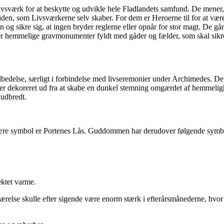
Livsværk for at beskytte og udvikle hele Fladlandets samfund. De mener
iden, som Livsværkerne selv skaber. For dem er Heroerne til for at være f
g sikre sig, at ingen bryder reglerne eller opnår for stor magt. De går o
er hemmelige gravmonumenter fyldt med gåder og fælder, som skal sikre,
ilbedelse, særligt i forbindelse med livseremonier under Archimedes. D
iver dekoreret ud fra at skabe en dunkel stemning omgærdet af hemmeligh
 udbredt.
re symbol er Portenes Lås. Guddommen har derudover følgende symbol
ektet varme.
værelse skulle efter sigende være enorm stærk i efterårsmånederne, hvor 