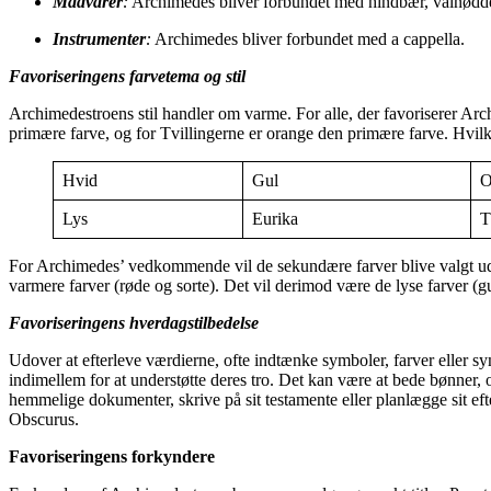
Madvarer
:
Archimedes bliver forbundet med hindbær, valnødde
Instrumenter
:
Archimedes bliver forbundet med a cappella.
Favoriseringens farvetema og stil
Archimedestroens stil handler om varme. For alle, der favoriserer Ar
primære farve, og for Tvillingerne er orange den primære farve. Hvilk
Hvid
Gul
O
Lys
Eurika
T
For Archimedes’ vedkommende vil de sekundære farver blive valgt ud fra 
varmere farver (røde og sorte). Det vil derimod være de lyse farver (gu
Favoriseringens hverdagstilbedelse
Udover at efterleve værdierne, ofte indtænke symboler, farver eller
indimellem for at understøtte deres tro. Det kan være at bede bønner
hemmelige dokumenter, skrive på sit testamente eller planlægge sit 
Obscurus.
Favoriseringens forkyndere