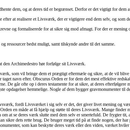
e dem, og at deres tid er begrænset. Derfor er det vigtigt for dem at 
efter at realisere et Livsværk, der er vigtigere end dem selv, og som de
krevne og formaliserede for at sikre sig mod afmagt. For der er mening
 og ressourcer bedst muligt, samt tilskynde andre til det samme.
at den Archimedestro bør forfølge sit Livsværk.
værk, som vil bringe dem et prægtigt eftermæle og sikre, at de vil blive 
 taget navn efter. Obscurus Orden er for dem det mest effektive redskab 
e. De går ofte op i deres testamente for at sikre, at deres efterfølgere m
gste opdagelser hemmelige. Nogle af dem bygger gravmonumenter til deres
vsværk, fordi Livsværket i sig selv er det, der giver livet mening og væ
rden en måde at få hjælp og støtte til deres Livsværk. Mange finder me
 om at se deres værk slutte med dem selv er smertefuld. De frygter tit, a
n sikre dets rette brug. De bruger meget tid på at finde nogen, der har
numenter, som kan beskytte deres værk eller den viden, værket hviler p