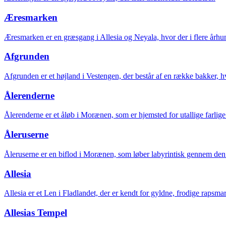
Æresmarken
Æresmarken er en græsgang i Allesia og Neyala, hvor der i flere århund
Afgrunden
Afgrunden er et højland i Vestengen, der består af en række bakker, 
Ålerenderne
Ålerenderne er et åløb i Morænen, som er hjemsted for utallige farlig
Åleruserne
Åleruserne er en biflod i Morænen, som løber labyrintisk gennem de
Allesia
Allesia er et Len i Fladlandet, der er kendt for gyldne, frodige rapsm
Allesias Tempel