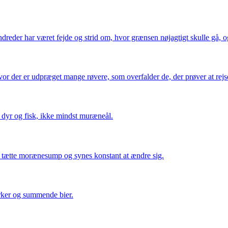
reder har været fejde og strid om, hvor grænsen nøjagtigt skulle gå, og
hvor der er udpræget mange røvere, som overfalder de, der prøver at re
e dyr og fisk, ikke mindst muræneål.
n tætte morænesump og synes konstant at ændre sig.
arker og summende bier.