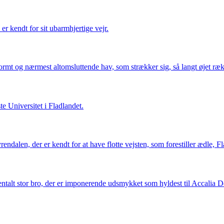
r kendt for sit ubarmhjertige vejr.
ormt og nærmest altomsluttende hav, som strækker sig, så langt øjet rækk
te Universitet i Fladlandet.
ndalen, der er kendt for at have flotte vejsten, som forestiller ædle, 
talt stor bro, der er imponerende udsmykket som hyldest til Accalia 