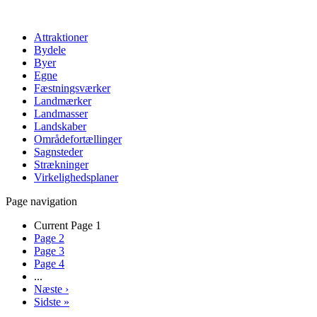
Attraktioner
Bydele
Byer
Egne
Fæstningsværker
Landmærker
Landmasser
Landskaber
Områdefortællinger
Sagnsteder
Strækninger
Virkelighedsplaner
Page navigation
Current Page
1
Page
2
Page
3
Page
4
...
Næste
›
Sidste
»