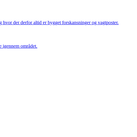
 hvor der derfor altid er bygget forskansninger og vagtposter.
jse igennem området.