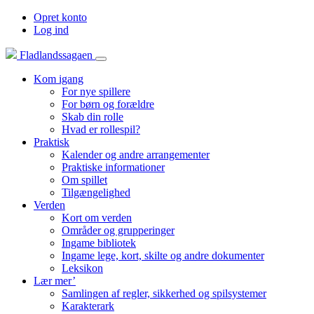
Opret konto
Log ind
Fladlandssagaen
Kom igang
For nye spillere
For børn og forældre
Skab din rolle
Hvad er rollespil?
Praktisk
Kalender og andre arrangementer
Praktiske informationer
Om spillet
Tilgængelighed
Verden
Kort om verden
Områder og grupperinger
Ingame bibliotek
Ingame lege, kort, skilte og andre dokumenter
Leksikon
Lær mer’
Samlingen af regler, sikkerhed og spilsystemer
Karakterark