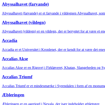
Abyssalhavet (farvande)
Abyssalhavet (farvande) er et farvande i vildegnen Abyssalhavet, som e
Abyssalhavet (vildegn)
Abyssalhavet (vildegn) er en vildegn, der er berygtet for at være et en
Accadia
Accadia er et Universitet i Kronlenet, der er kendt for at være det enes
Accalias Akse
Accalias Akse er en Rigsvej i Firkløveret, Khatan, Slangeheden og Syre
Accalias Triumf
Accalias Triumf er et mindesmærke i Syrendalen i form af en monumen
Æbleringen
Æbleringen er en agerjord i Neyala, der især indeholder æbletræer.