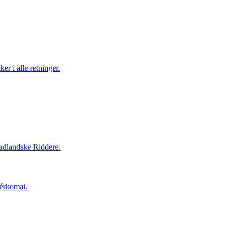
er i alle retninger.
Fladlandske Riddere.
Dérkomai.