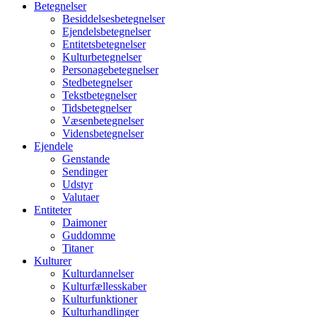
Betegnelser
Besiddelsesbetegnelser
Ejendelsbetegnelser
Entitetsbetegnelser
Kulturbetegnelser
Personagebetegnelser
Stedbetegnelser
Tekstbetegnelser
Tidsbetegnelser
Væsenbetegnelser
Vidensbetegnelser
Ejendele
Genstande
Sendinger
Udstyr
Valutaer
Entiteter
Daimoner
Guddomme
Titaner
Kulturer
Kulturdannelser
Kulturfællesskaber
Kulturfunktioner
Kulturhandlinger