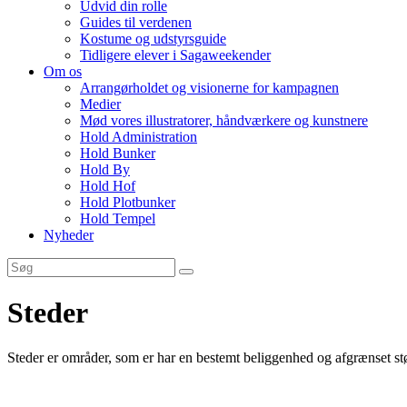
Udvid din rolle
Guides til verdenen
Kostume og udstyrsguide
Tidligere elever i Sagaweekender
Om os
Arrangørholdet og visionerne for kampagnen
Medier
Mød vores illustratorer, håndværkere og kunstnere
Hold Administration
Hold Bunker
Hold By
Hold Hof
Hold Plotbunker
Hold Tempel
Nyheder
Steder
Steder er områder, som er har en bestemt beliggenhed og afgrænset stø