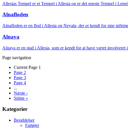
Allesias Tempel er et Tempel i Allesia og er det eneste Tempel i Lenet
Alnafloden
Alnafloden er en flod i Allesia og Neyala, der er kendt for sine infir
Alnaya
Alnaya er en stad i Allesia, som er kendt for at have været involveret 
Page navigation
Current Page
1
Page
2
Page
3
Page
4
...
Næste
›
Sidste
»
Kategorier
Besiddelser
Fartøjer