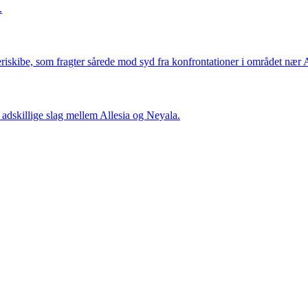
.
meriskibe, som fragter sårede mod syd fra konfrontationer i området nær
i adskillige slag mellem Allesia og Neyala.