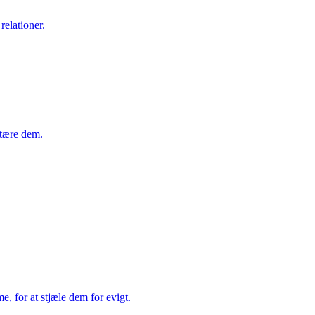
elationer.
rtære dem.
 for at stjæle dem for evigt.