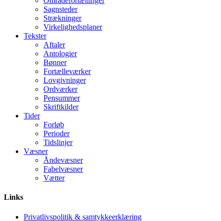
Områdefortællinger
Sagnsteder
Strækninger
Virkelighedsplaner
Tekster
Aftaler
Antologier
Bønner
Fortælleværker
Lovgivninger
Ordværker
Pensummer
Skriftkilder
Tider
Forløb
Perioder
Tidslinjer
Væsner
Åndevæsner
Fabelvæsner
Vætter
Links
Privatlivspolitik & samtykkeerklæring