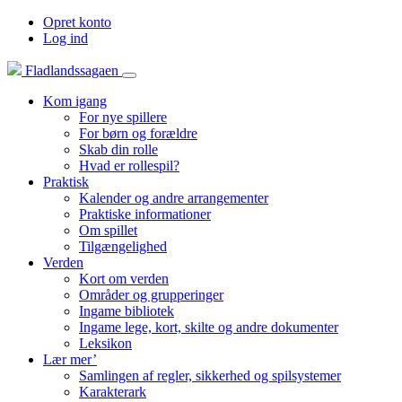
Opret konto
Log ind
Fladlandssagaen
Kom igang
For nye spillere
For børn og forældre
Skab din rolle
Hvad er rollespil?
Praktisk
Kalender og andre arrangementer
Praktiske informationer
Om spillet
Tilgængelighed
Verden
Kort om verden
Områder og grupperinger
Ingame bibliotek
Ingame lege, kort, skilte og andre dokumenter
Leksikon
Lær mer’
Samlingen af regler, sikkerhed og spilsystemer
Karakterark