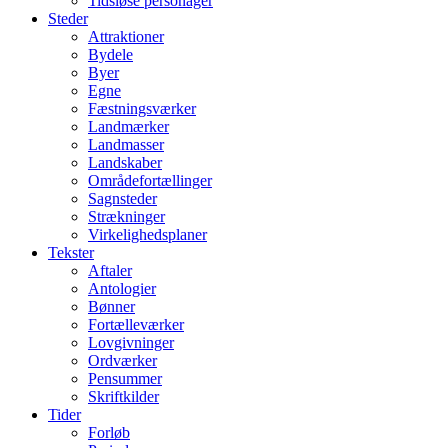
Tidsløse personager
Steder
Attraktioner
Bydele
Byer
Egne
Fæstningsværker
Landmærker
Landmasser
Landskaber
Områdefortællinger
Sagnsteder
Strækninger
Virkelighedsplaner
Tekster
Aftaler
Antologier
Bønner
Fortælleværker
Lovgivninger
Ordværker
Pensummer
Skriftkilder
Tider
Forløb