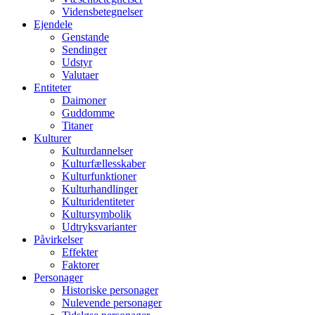
Vidensbetegnelser
Ejendele
Genstande
Sendinger
Udstyr
Valutaer
Entiteter
Daimoner
Guddomme
Titaner
Kulturer
Kulturdannelser
Kulturfællesskaber
Kulturfunktioner
Kulturhandlinger
Kulturidentiteter
Kultursymbolik
Udtryksvarianter
Påvirkelser
Effekter
Faktorer
Personager
Historiske personager
Nulevende personager