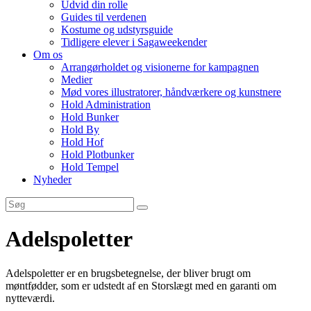
Udvid din rolle
Guides til verdenen
Kostume og udstyrsguide
Tidligere elever i Sagaweekender
Om os
Arrangørholdet og visionerne for kampagnen
Medier
Mød vores illustratorer, håndværkere og kunstnere
Hold Administration
Hold Bunker
Hold By
Hold Hof
Hold Plotbunker
Hold Tempel
Nyheder
Adelspoletter
Adelspoletter er en brugsbetegnelse, der bliver brugt om
møntfødder, som er udstedt af en Storslægt med en garanti om
nytteværdi.