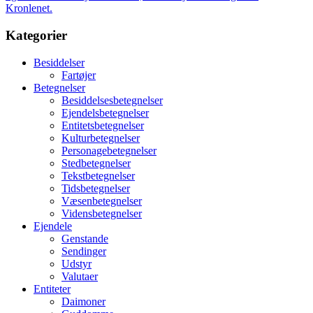
Kronlenet.
Kategorier
Besiddelser
Fartøjer
Betegnelser
Besiddelsesbetegnelser
Ejendelsbetegnelser
Entitetsbetegnelser
Kulturbetegnelser
Personagebetegnelser
Stedbetegnelser
Tekstbetegnelser
Tidsbetegnelser
Væsenbetegnelser
Vidensbetegnelser
Ejendele
Genstande
Sendinger
Udstyr
Valutaer
Entiteter
Daimoner