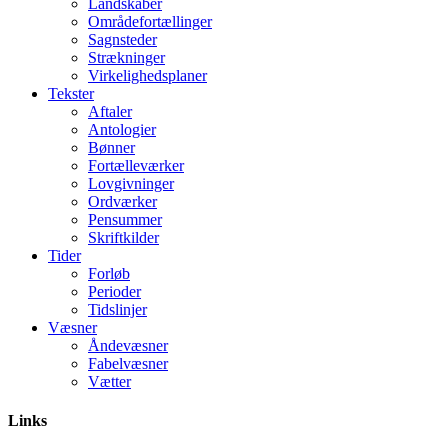
Landskaber
Områdefortællinger
Sagnsteder
Strækninger
Virkelighedsplaner
Tekster
Aftaler
Antologier
Bønner
Fortælleværker
Lovgivninger
Ordværker
Pensummer
Skriftkilder
Tider
Forløb
Perioder
Tidslinjer
Væsner
Åndevæsner
Fabelvæsner
Vætter
Links