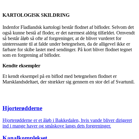
KARTOLOGISK SKILDRING
Indenfor Fladlandsk kartologi består flodnet af bifloder. Selvom det
også kunne bestå af floder, er det nærmest aldrig tilfældet. Omvendt
så består åløb så ofte af forgreninger, at de bliver vurderet for
uinteressante til at falde under betegnelsen, da de alligevel ikke er
farbare for skibe lastet med sendinger. På kort bliver flodnet tegnet
som en forgrening af bifloder.
Kendte eksempler
Et kendt eksempel på en biflod med betegnelsen flodnet er
Marsklandsdeltaet, der strækker sig gennem en stor del af Svartunil.
Hjorterødderne
Hjorterødderne er et åløb i Bakkedalen, hvis vande bliver dirigeret
ind i mange haver og småskove langs dets forgreninger.
Kanalkomplekset