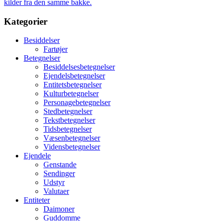
kilder fra den samme bakke.
Kategorier
Besiddelser
Fartøjer
Betegnelser
Besiddelsesbetegnelser
Ejendelsbetegnelser
Entitetsbetegnelser
Kulturbetegnelser
Personagebetegnelser
Stedbetegnelser
Tekstbetegnelser
Tidsbetegnelser
Væsenbetegnelser
Vidensbetegnelser
Ejendele
Genstande
Sendinger
Udstyr
Valutaer
Entiteter
Daimoner
Guddomme