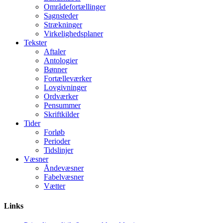
Områdefortællinger
Sagnsteder
Strækninger
Virkelighedsplaner
Tekster
Aftaler
Antologier
Bønner
Fortælleværker
Lovgivninger
Ordværker
Pensummer
Skriftkilder
Tider
Forløb
Perioder
Tidslinjer
Væsner
Åndevæsner
Fabelvæsner
Vætter
Links