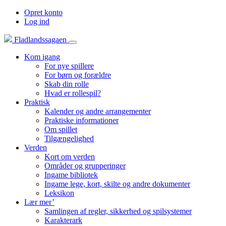
Opret konto
Log ind
Fladlandssagaen
Kom igang
For nye spillere
For børn og forældre
Skab din rolle
Hvad er rollespil?
Praktisk
Kalender og andre arrangementer
Praktiske informationer
Om spillet
Tilgængelighed
Verden
Kort om verden
Områder og grupperinger
Ingame bibliotek
Ingame lege, kort, skilte og andre dokumenter
Leksikon
Lær mer’
Samlingen af regler, sikkerhed og spilsystemer
Karakterark