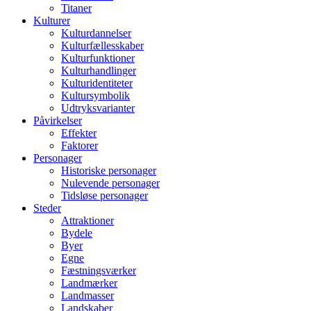
Titaner
Kulturer
Kulturdannelser
Kulturfællesskaber
Kulturfunktioner
Kulturhandlinger
Kulturidentiteter
Kultursymbolik
Udtryksvarianter
Påvirkelser
Effekter
Faktorer
Personager
Historiske personager
Nulevende personager
Tidsløse personager
Steder
Attraktioner
Bydele
Byer
Egne
Fæstningsværker
Landmærker
Landmasser
Landskaber