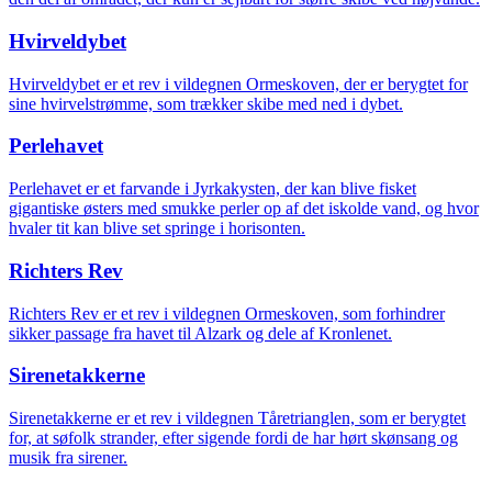
Hvirveldybet
Hvirveldybet er et rev i vildegnen Ormeskoven, der er berygtet for
sine hvirvelstrømme, som trækker skibe med ned i dybet.
Perlehavet
Perlehavet er et farvande i Jyrkakysten, der kan blive fisket
gigantiske østers med smukke perler op af det iskolde vand, og hvor
hvaler tit kan blive set springe i horisonten.
Richters Rev
Richters Rev er et rev i vildegnen Ormeskoven, som forhindrer
sikker passage fra havet til Alzark og dele af Kronlenet.
Sirenetakkerne
Sirenetakkerne er et rev i vildegnen Tåretrianglen, som er berygtet
for, at søfolk strander, efter sigende fordi de har hørt skønsang og
musik fra sirener.