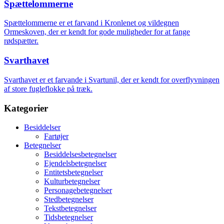
Spættelommerne
Spættelommerne er et farvand i Kronlenet og vildegnen
Ormeskoven, der er kendt for gode muligheder for at fange
rødspætter.
Svarthavet
Svarthavet er et farvande i Svartunil, der er kendt for overflyvningen
af store fugleflokke på træk.
Kategorier
Besiddelser
Fartøjer
Betegnelser
Besiddelsesbetegnelser
Ejendelsbetegnelser
Entitetsbetegnelser
Kulturbetegnelser
Personagebetegnelser
Stedbetegnelser
Tekstbetegnelser
Tidsbetegnelser