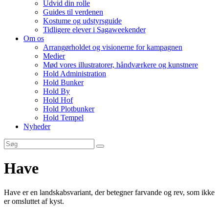
Udvid din rolle
Guides til verdenen
Kostume og udstyrsguide
Tidligere elever i Sagaweekender
Om os
Arrangørholdet og visionerne for kampagnen
Medier
Mød vores illustratorer, håndværkere og kunstnere
Hold Administration
Hold Bunker
Hold By
Hold Hof
Hold Plotbunker
Hold Tempel
Nyheder
Have
Have er en landskabsvariant, der betegner farvande og rev, som ikke
er omsluttet af kyst.