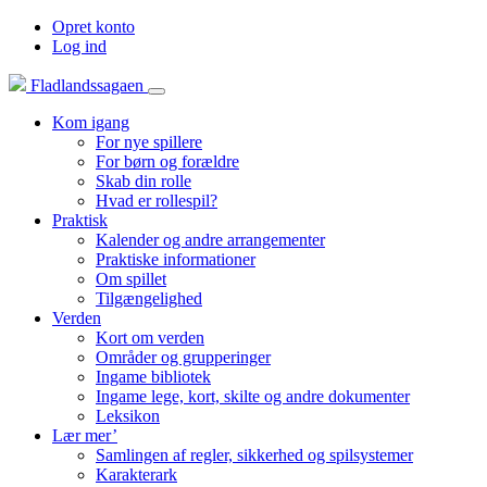
Opret konto
Log ind
Fladlandssagaen
Kom igang
For nye spillere
For børn og forældre
Skab din rolle
Hvad er rollespil?
Praktisk
Kalender og andre arrangementer
Praktiske informationer
Om spillet
Tilgængelighed
Verden
Kort om verden
Områder og grupperinger
Ingame bibliotek
Ingame lege, kort, skilte og andre dokumenter
Leksikon
Lær mer’
Samlingen af regler, sikkerhed og spilsystemer
Karakterark