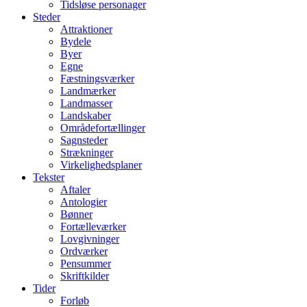
Tidsløse personager
Steder
Attraktioner
Bydele
Byer
Egne
Fæstningsværker
Landmærker
Landmasser
Landskaber
Områdefortællinger
Sagnsteder
Strækninger
Virkelighedsplaner
Tekster
Aftaler
Antologier
Bønner
Fortælleværker
Lovgivninger
Ordværker
Pensummer
Skriftkilder
Tider
Forløb