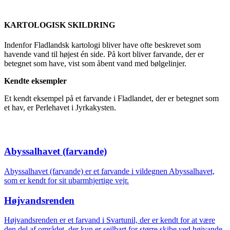
KARTOLOGISK SKILDRING
Indenfor Fladlandsk kartologi bliver have ofte beskrevet som
havende vand til højest én side. På kort bliver farvande, der er
betegnet som have, vist som åbent vand med bølgelinjer.
Kendte eksempler
Et kendt eksempel på et farvande i Fladlandet, der er betegnet som
et hav, er Perlehavet i Jyrkakysten.
Abyssalhavet (farvande)
Abyssalhavet (farvande) er et farvande i vildegnen Abyssalhavet,
som er kendt for sit ubarmhjertige vejr.
Højvandsrenden
Højvandsrenden er et farvand i Svartunil, der er kendt for at være
den del af området, der kun er sejlbart for større skibe ved højvande.