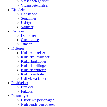
Væsenbetegnelser
Vidensbetegnelser
Ejendele
Genstande
Sendinger
Udstyr
Valutaer
Entiteter
Daimoner
Guddomme
Titaner
Kulturer
Kulturdannelser
Kulturfællesskaber
Kulturfunktioner
Kulturhandlinger
Kulturidentiteter
Kultursymbolik
Udtryksvarianter
Påvirkelser
Effekter
Faktorer
Personager
Historiske personager
Nulevende personager