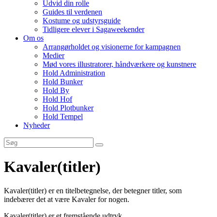
Udvid din rolle
Guides til verdenen
Kostume og udstyrsguide
Tidligere elever i Sagaweekender
Om os
Arrangørholdet og visionerne for kampagnen
Medier
Mød vores illustratorer, håndværkere og kunstnere
Hold Administration
Hold Bunker
Hold By
Hold Hof
Hold Plotbunker
Hold Tempel
Nyheder
Kavaler(titler)
Kavaler(titler) er en titelbetegnelse, der betegner titler, som
indebærer det at være Kavaler for nogen.
Kavaler(titler) er et fremstående udtryk.