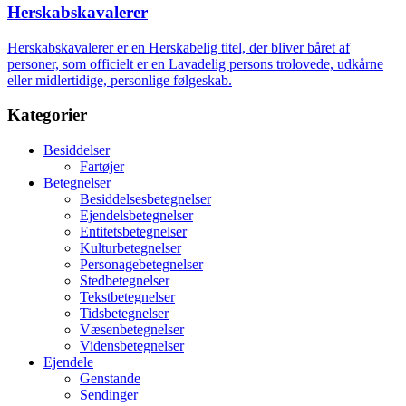
Herskabskavalerer
Herskabskavalerer er en Herskabelig titel, der bliver båret af
personer, som officielt er en Lavadelig persons trolovede, udkårne
eller midlertidige, personlige følgeskab.
Kategorier
Besiddelser
Fartøjer
Betegnelser
Besiddelsesbetegnelser
Ejendelsbetegnelser
Entitetsbetegnelser
Kulturbetegnelser
Personagebetegnelser
Stedbetegnelser
Tekstbetegnelser
Tidsbetegnelser
Væsenbetegnelser
Vidensbetegnelser
Ejendele
Genstande
Sendinger