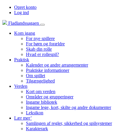
Opret konto
Log ind
Fladlandssagaen
Kom igang
For nye spillere
For børn og forældre
Skab din rolle
Hvad er rollespil?
Praktisk
Kalender og andre arrangementer
Praktiske informationer
Om spillet
Tilgængelighed
Verden
Kort om verden
Områder og grupperinger
Ingame bibliotek
Ingame lege, kort, skilte og andre dokumenter
Leksikon
Lær mer’
Samlingen af regler, sikkerhed og spilsystemer
Karakterark