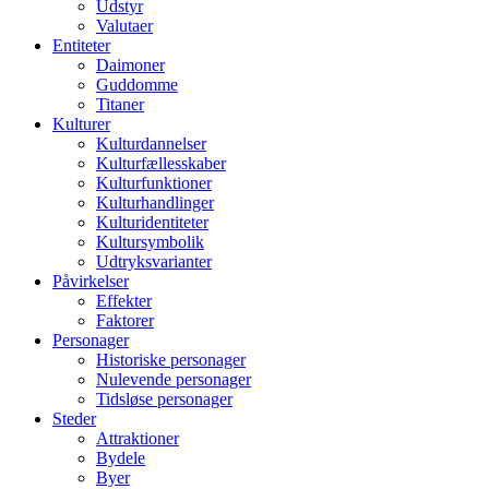
Udstyr
Valutaer
Entiteter
Daimoner
Guddomme
Titaner
Kulturer
Kulturdannelser
Kulturfællesskaber
Kulturfunktioner
Kulturhandlinger
Kulturidentiteter
Kultursymbolik
Udtryksvarianter
Påvirkelser
Effekter
Faktorer
Personager
Historiske personager
Nulevende personager
Tidsløse personager
Steder
Attraktioner
Bydele
Byer