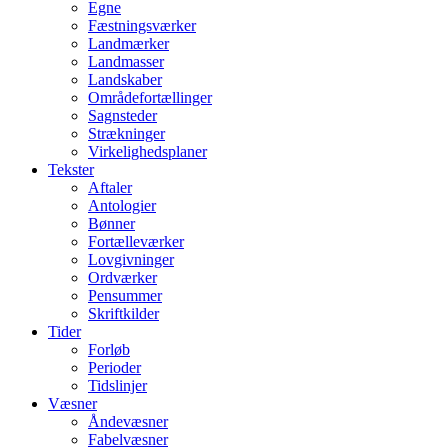
Egne
Fæstningsværker
Landmærker
Landmasser
Landskaber
Områdefortællinger
Sagnsteder
Strækninger
Virkelighedsplaner
Tekster
Aftaler
Antologier
Bønner
Fortælleværker
Lovgivninger
Ordværker
Pensummer
Skriftkilder
Tider
Forløb
Perioder
Tidslinjer
Væsner
Åndevæsner
Fabelvæsner