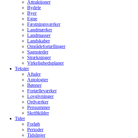
Attraktioner
Bydele
Byer
Egne
Fæstningsværker
Landmærker
Landmasser
Landskaber
Områdefortællinger
Sagnsteder
Strækninger
Virkelighedsplaner
Tekster
Aftaler
Antologier
Bønner
Fortælleværker
Lovgivninger
Ordværker
Pensummer
Skriftkilder
Tider
Forløb
Perioder
Tidslinjer