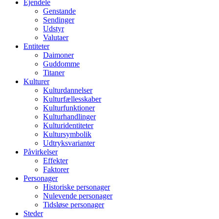
Ejendele
Genstande
Sendinger
Udstyr
Valutaer
Entiteter
Daimoner
Guddomme
Titaner
Kulturer
Kulturdannelser
Kulturfællesskaber
Kulturfunktioner
Kulturhandlinger
Kulturidentiteter
Kultursymbolik
Udtryksvarianter
Påvirkelser
Effekter
Faktorer
Personager
Historiske personager
Nulevende personager
Tidsløse personager
Steder