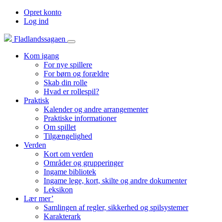
Opret konto
Log ind
Fladlandssagaen
Kom igang
For nye spillere
For børn og forældre
Skab din rolle
Hvad er rollespil?
Praktisk
Kalender og andre arrangementer
Praktiske informationer
Om spillet
Tilgængelighed
Verden
Kort om verden
Områder og grupperinger
Ingame bibliotek
Ingame lege, kort, skilte og andre dokumenter
Leksikon
Lær mer’
Samlingen af regler, sikkerhed og spilsystemer
Karakterark