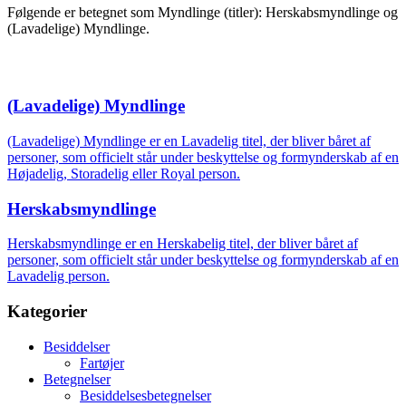
Følgende er betegnet som Myndlinge (titler): Herskabsmyndlinge og
(Lavadelige) Myndlinge.
(Lavadelige) Myndlinge
(Lavadelige) Myndlinge er en Lavadelig titel, der bliver båret af
personer, som officielt står under beskyttelse og formynderskab af en
Højadelig, Storadelig eller Royal person.
Herskabsmyndlinge
Herskabsmyndlinge er en Herskabelig titel, der bliver båret af
personer, som officielt står under beskyttelse og formynderskab af en
Lavadelig person.
Kategorier
Besiddelser
Fartøjer
Betegnelser
Besiddelsesbetegnelser