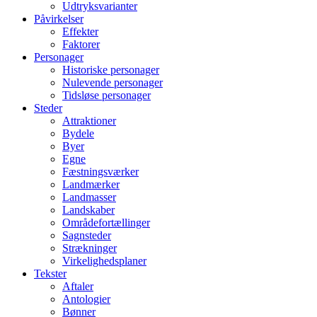
Udtryksvarianter
Påvirkelser
Effekter
Faktorer
Personager
Historiske personager
Nulevende personager
Tidsløse personager
Steder
Attraktioner
Bydele
Byer
Egne
Fæstningsværker
Landmærker
Landmasser
Landskaber
Områdefortællinger
Sagnsteder
Strækninger
Virkelighedsplaner
Tekster
Aftaler
Antologier
Bønner