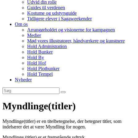
Udvid din rolle
Guides til verdenen
Kostume og udstyrsguide
Tidligere elever i Sagaweekender
Om os
Arrangørholdet og visionerne for kampagnen
Medier
Mød vores illustratorer, håndværkere og kunstnere
Hold Administration
Hold Bunker
Hold By
Hold Hof
Hold Plotbunker
Hold Tempel
Nyheder
Myndlinge(titler)
Myndlinge(titler) er en titelbetegnelse, der betegner titler, som
indebærer det at være Myndling for nogen.
Myndlinge (titler) er et fremstående udtryk.