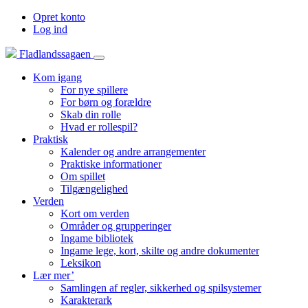
Opret konto
Log ind
Fladlandssagaen
Kom igang
For nye spillere
For børn og forældre
Skab din rolle
Hvad er rollespil?
Praktisk
Kalender og andre arrangementer
Praktiske informationer
Om spillet
Tilgængelighed
Verden
Kort om verden
Områder og grupperinger
Ingame bibliotek
Ingame lege, kort, skilte og andre dokumenter
Leksikon
Lær mer’
Samlingen af regler, sikkerhed og spilsystemer
Karakterark