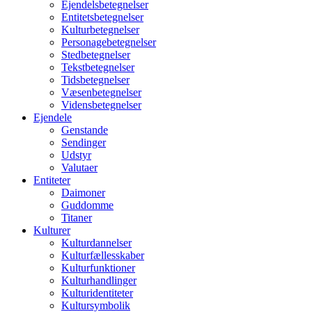
Ejendelsbetegnelser
Entitetsbetegnelser
Kulturbetegnelser
Personagebetegnelser
Stedbetegnelser
Tekstbetegnelser
Tidsbetegnelser
Væsenbetegnelser
Vidensbetegnelser
Ejendele
Genstande
Sendinger
Udstyr
Valutaer
Entiteter
Daimoner
Guddomme
Titaner
Kulturer
Kulturdannelser
Kulturfællesskaber
Kulturfunktioner
Kulturhandlinger
Kulturidentiteter
Kultursymbolik