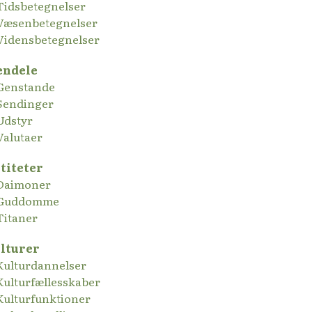
Tidsbetegnelser
Væsenbetegnelser
Vidensbetegnelser
endele
Genstande
Sendinger
Udstyr
Valutaer
titeter
Daimoner
Guddomme
Titaner
lturer
Kulturdannelser
Kulturfællesskaber
Kulturfunktioner