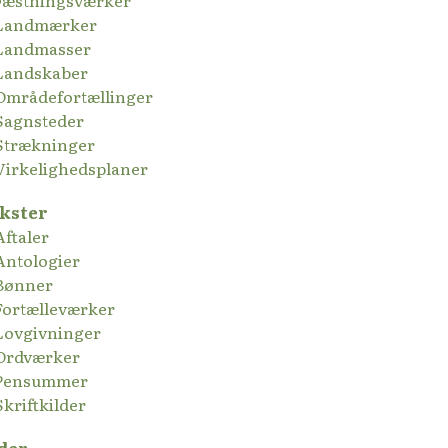
Fæstningsværker
Landmærker
Landmasser
Landskaber
Områdefortællinger
Sagnsteder
Strækninger
Virkelighedsplaner
kster
Aftaler
Antologier
Bønner
Fortælleværker
Lovgivninger
Ordværker
Pensummer
Skriftkilder