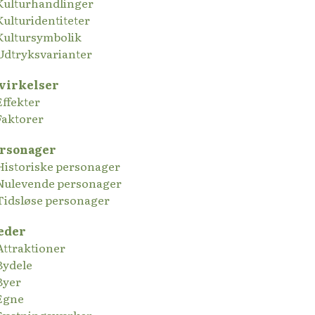
Kulturhandlinger
Kulturidentiteter
Kultursymbolik
Udtryksvarianter
virkelser
Effekter
Faktorer
rsonager
Historiske personager
Nulevende personager
Tidsløse personager
eder
Attraktioner
Bydele
Byer
Egne