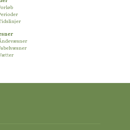
der
Forløb
Perioder
Tidslinjer
æsner
Åndevæsner
Fabelvæsner
Vætter