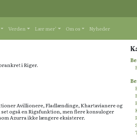
Verden
Lær mer’
Om os
Nyheder
K
Be
orankret i Riger.
Be
tioner Avillionere, Fladlændinge, Khartavianere og
set også en Rigsfunktion, men flere konsuloger
rsom Azurra ikke længere eksisterer.