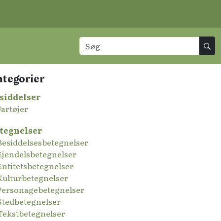
ategorier
siddelser
Fartøjer
tegnelser
Besiddelsesbetegnelser
Ejendelsbetegnelser
Entitetsbetegnelser
Kulturbetegnelser
Personagebetegnelser
Stedbetegnelser
Tekstbetegnelser