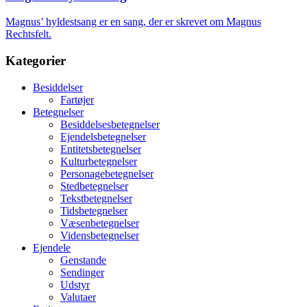
Magnus’ hyldestsang er en sang, der er skrevet om Magnus
Rechtsfelt.
Kategorier
Besiddelser
Fartøjer
Betegnelser
Besiddelsesbetegnelser
Ejendelsbetegnelser
Entitetsbetegnelser
Kulturbetegnelser
Personagebetegnelser
Stedbetegnelser
Tekstbetegnelser
Tidsbetegnelser
Væsenbetegnelser
Vidensbetegnelser
Ejendele
Genstande
Sendinger
Udstyr
Valutaer