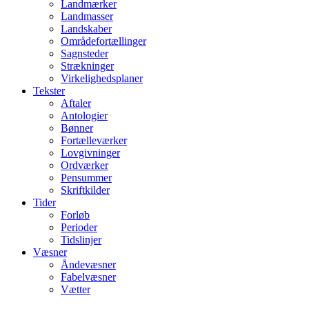
Landmærker
Landmasser
Landskaber
Områdefortællinger
Sagnsteder
Strækninger
Virkelighedsplaner
Tekster
Aftaler
Antologier
Bønner
Fortælleværker
Lovgivninger
Ordværker
Pensummer
Skriftkilder
Tider
Forløb
Perioder
Tidslinjer
Væsner
Åndevæsner
Fabelvæsner
Vætter