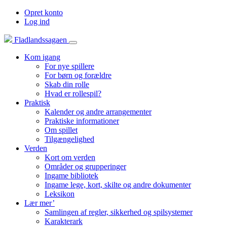
Opret konto
Log ind
Fladlandssagaen
Kom igang
For nye spillere
For børn og forældre
Skab din rolle
Hvad er rollespil?
Praktisk
Kalender og andre arrangementer
Praktiske informationer
Om spillet
Tilgængelighed
Verden
Kort om verden
Områder og grupperinger
Ingame bibliotek
Ingame lege, kort, skilte og andre dokumenter
Leksikon
Lær mer’
Samlingen af regler, sikkerhed og spilsystemer
Karakterark