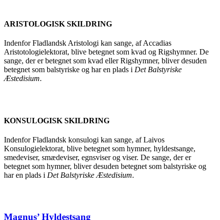
ARISTOLOGISK SKILDRING
Indenfor Fladlandsk Aristologi kan sange, af Accadias
Aristotologielektorat, blive betegnet som kvad og Rigshymner. De
sange, der er betegnet som kvad eller Rigshymner, bliver desuden
betegnet som balstyriske og har en plads i
Det Balstyriske
Æstedisium
.
KONSULOGISK SKILDRING
Indenfor Fladlandsk konsulogi kan sange, af Laivos
Konsulogielektorat, blive betegnet som hymner, hyldestsange,
smedeviser, smædeviser, egnsviser og viser. De sange, der er
betegnet som hymner, bliver desuden betegnet som balstyriske og
har en plads i
Det Balstyriske Æstedisium
.
Magnus’ Hyldestsang