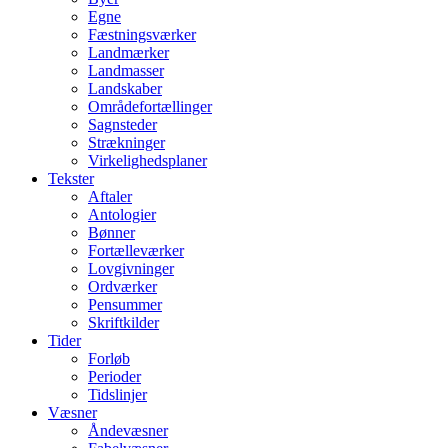
Egne
Fæstningsværker
Landmærker
Landmasser
Landskaber
Områdefortællinger
Sagnsteder
Strækninger
Virkelighedsplaner
Tekster
Aftaler
Antologier
Bønner
Fortælleværker
Lovgivninger
Ordværker
Pensummer
Skriftkilder
Tider
Forløb
Perioder
Tidslinjer
Væsner
Åndevæsner