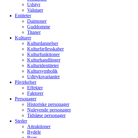
Udstyr
Valutaer
Entiteter
Daimoner
Guddomme
Titaner
Kulturer
Kulturdannelser
Kulturfællesskaber
Kulturfunktioner
Kulturhandlinger
Kulturidentiteter
Kultursymbolik
Udtryksvarianter
Påvirkelser
Effekter
Faktorer
Personager
Historiske personager
Nulevende personager
Tidsløse personager
Steder
Attraktioner
Bydele
Byer