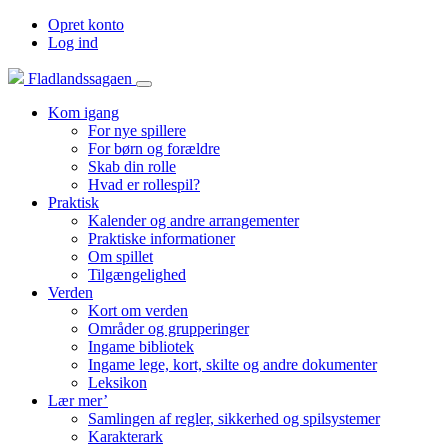
Opret konto
Log ind
Fladlandssagaen
Kom igang
For nye spillere
For børn og forældre
Skab din rolle
Hvad er rollespil?
Praktisk
Kalender og andre arrangementer
Praktiske informationer
Om spillet
Tilgængelighed
Verden
Kort om verden
Områder og grupperinger
Ingame bibliotek
Ingame lege, kort, skilte og andre dokumenter
Leksikon
Lær mer’
Samlingen af regler, sikkerhed og spilsystemer
Karakterark