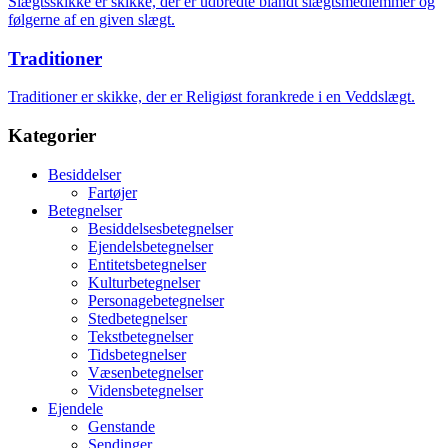
Slægtsskikke er skikke, der er udbredte blandt slægtsmedlemmer og
følgerne af en given slægt.
Traditioner
Traditioner er skikke, der er Religiøst forankrede i en Veddslægt.
Kategorier
Besiddelser
Fartøjer
Betegnelser
Besiddelsesbetegnelser
Ejendelsbetegnelser
Entitetsbetegnelser
Kulturbetegnelser
Personagebetegnelser
Stedbetegnelser
Tekstbetegnelser
Tidsbetegnelser
Væsenbetegnelser
Vidensbetegnelser
Ejendele
Genstande
Sendinger