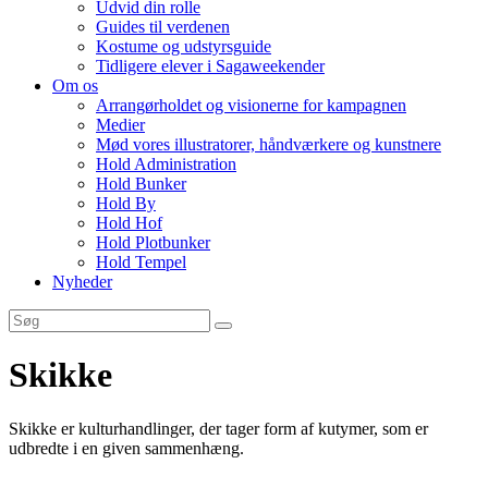
Udvid din rolle
Guides til verdenen
Kostume og udstyrsguide
Tidligere elever i Sagaweekender
Om os
Arrangørholdet og visionerne for kampagnen
Medier
Mød vores illustratorer, håndværkere og kunstnere
Hold Administration
Hold Bunker
Hold By
Hold Hof
Hold Plotbunker
Hold Tempel
Nyheder
Skikke
Skikke er kulturhandlinger, der tager form af kutymer, som er
udbredte i en given sammenhæng.