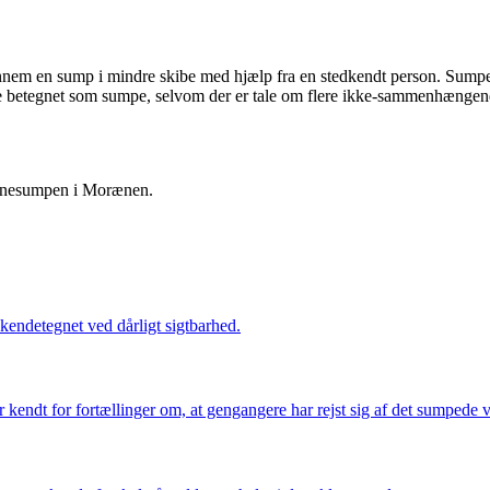
 gennem en sump i mindre skibe med hjælp fra en stedkendt person. Sump
re betegnet som sumpe, selvom der er tale om flere ikke-sammenhængen
rænesumpen i Morænen.
endetegnet ved dårligt sigtbarhed.
 kendt for fortællinger om, at gengangere har rejst sig af det sumpede 