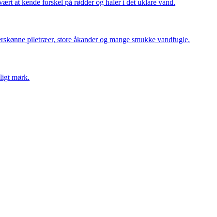
rt at kende forskel på rødder og haler i det uklare vand.
erskønne piletræer, store åkander og mange smukke vandfugle.
ligt mørk.