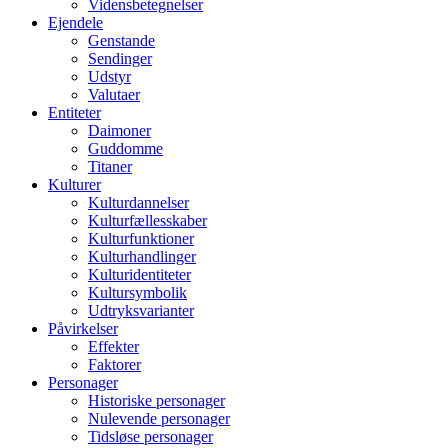
Vidensbetegnelser
Ejendele
Genstande
Sendinger
Udstyr
Valutaer
Entiteter
Daimoner
Guddomme
Titaner
Kulturer
Kulturdannelser
Kulturfællesskaber
Kulturfunktioner
Kulturhandlinger
Kulturidentiteter
Kultursymbolik
Udtryksvarianter
Påvirkelser
Effekter
Faktorer
Personager
Historiske personager
Nulevende personager
Tidsløse personager