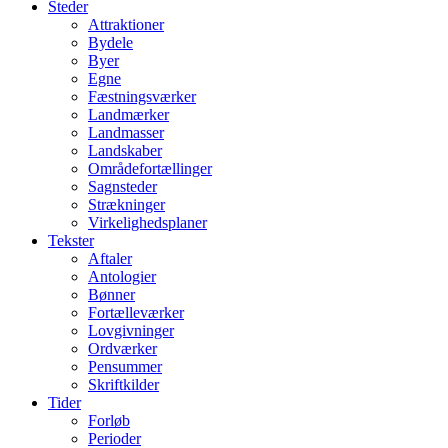
Steder
Attraktioner
Bydele
Byer
Egne
Fæstningsværker
Landmærker
Landmasser
Landskaber
Områdefortællinger
Sagnsteder
Strækninger
Virkelighedsplaner
Tekster
Aftaler
Antologier
Bønner
Fortælleværker
Lovgivninger
Ordværker
Pensummer
Skriftkilder
Tider
Forløb
Perioder