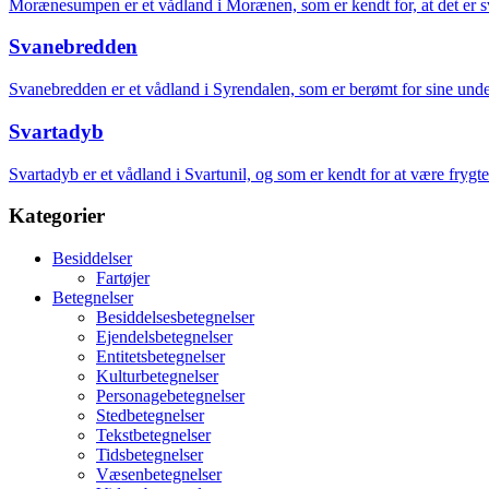
Morænesumpen er et vådland i Morænen, som er kendt for, at det er svæ
Svanebredden
Svanebredden er et vådland i Syrendalen, som er berømt for sine und
Svartadyb
Svartadyb er et vådland i Svartunil, og som er kendt for at være frygte
Kategorier
Besiddelser
Fartøjer
Betegnelser
Besiddelsesbetegnelser
Ejendelsbetegnelser
Entitetsbetegnelser
Kulturbetegnelser
Personagebetegnelser
Stedbetegnelser
Tekstbetegnelser
Tidsbetegnelser
Væsenbetegnelser