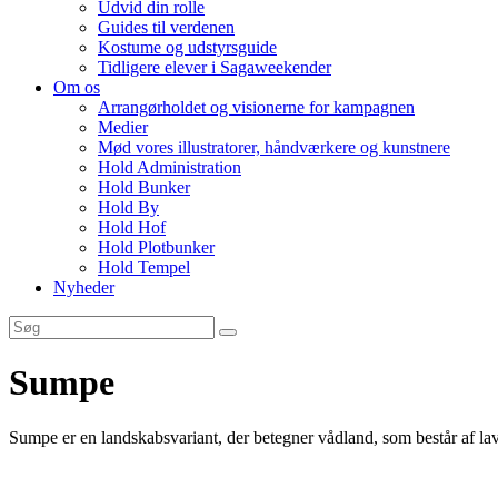
Udvid din rolle
Guides til verdenen
Kostume og udstyrsguide
Tidligere elever i Sagaweekender
Om os
Arrangørholdet og visionerne for kampagnen
Medier
Mød vores illustratorer, håndværkere og kunstnere
Hold Administration
Hold Bunker
Hold By
Hold Hof
Hold Plotbunker
Hold Tempel
Nyheder
Sumpe
Sumpe er en landskabsvariant, der betegner vådland, som består af la