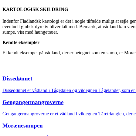
KARTOLOGISK SKILDRING
Indenfor Fladlandsk kartologi er det i nogle tilfælde muligt at sejle
eventuelt glubsk dyreliv bliver talt med. Bemærk, at vådland kan væ
sumpe, vist med hængetræer.
Kendte eksempler
Et kendt eksempel på vådland, der er betegnet som en sump, er Mo
Dissedønnet
Dissedønnet er vådland i Tågedalen og vildegnen Tågelandet, som er k
Gengangermangroverne
Gengangermangroverne er et vådland i vildegnen Tåretrianglen, der er
Morænesumpen