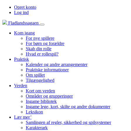
Opret konto
Log ind
Fladlandssagaen
Kom igang
For nye spillere
For børn og forældre
Skab din rolle
Hvad er rollespil?
Praktisk
Kalender og andre arrangementer
Praktiske informationer
Om spillet
Tilgængelighed
Verden
Kort om verden
Områder og grupperinger
Ingame bibliotek
Ingame lege, kort, skilte og andre dokumenter
Leksikon
Lær mer’
Samlingen af regler, sikkerhed og spilsystemer
Karakterark