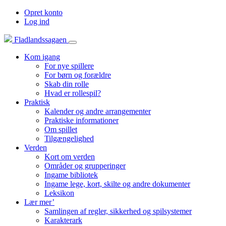
Opret konto
Log ind
Fladlandssagaen
Kom igang
For nye spillere
For børn og forældre
Skab din rolle
Hvad er rollespil?
Praktisk
Kalender og andre arrangementer
Praktiske informationer
Om spillet
Tilgængelighed
Verden
Kort om verden
Områder og grupperinger
Ingame bibliotek
Ingame lege, kort, skilte og andre dokumenter
Leksikon
Lær mer’
Samlingen af regler, sikkerhed og spilsystemer
Karakterark