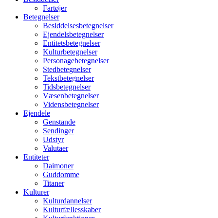
Fartøjer
Betegnelser
Besiddelsesbetegnelser
Ejendelsbetegnelser
Entitetsbetegnelser
Kulturbetegnelser
Personagebetegnelser
Stedbetegnelser
Tekstbetegnelser
Tidsbetegnelser
Væsenbetegnelser
Vidensbetegnelser
Ejendele
Genstande
Sendinger
Udstyr
Valutaer
Entiteter
Daimoner
Guddomme
Titaner
Kulturer
Kulturdannelser
Kulturfællesskaber