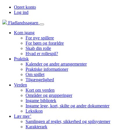
Opret konto
Log ind
Fladlandssagaen
Kom igang
For nye spillere
For børn og forældre
Skab din rolle
Hvad er rollespil?
Praktisk
Kalender og andre arrangementer
Praktiske informationer
Om spillet
Tilgængelighed
Verden
Kort om verden
Områder og grupperinger
Ingame bibliotek
Ingame lege, kort, skilte og andre dokumenter
Leksikon
Lær mer’
Samlingen af regler, sikkerhed og spilsystemer
Karakterark