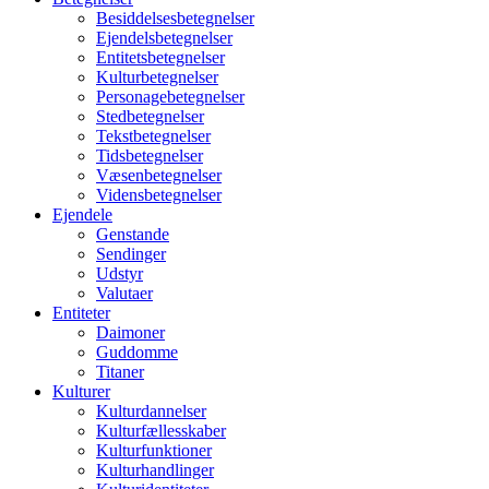
Besiddelsesbetegnelser
Ejendelsbetegnelser
Entitetsbetegnelser
Kulturbetegnelser
Personagebetegnelser
Stedbetegnelser
Tekstbetegnelser
Tidsbetegnelser
Væsenbetegnelser
Vidensbetegnelser
Ejendele
Genstande
Sendinger
Udstyr
Valutaer
Entiteter
Daimoner
Guddomme
Titaner
Kulturer
Kulturdannelser
Kulturfællesskaber
Kulturfunktioner
Kulturhandlinger