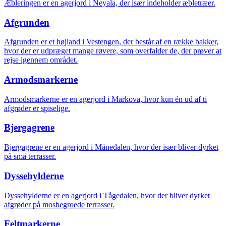
Æbleringen er en agerjord i Neyala, der især indeholder æbletræer.
Afgrunden
Afgrunden er et højland i Vestengen, der består af en række bakker,
hvor der er udpræget mange røvere, som overfalder de, der prøver at
rejse igennem området.
Armodsmarkerne
Armodsmarkerne er en agerjord i Markova, hvor kun én ud af ti
afgrøder er spiselige.
Bjergagrene
Bjergagrene er en agerjord i Månedalen, hvor der især bliver dyrket
på små terrasser.
Dyssehylderne
Dyssehylderne er en agerjord i Tågedalen, hvor der bliver dyrket
afgrøder på mosbegroede terrasser.
Feltmarkerne