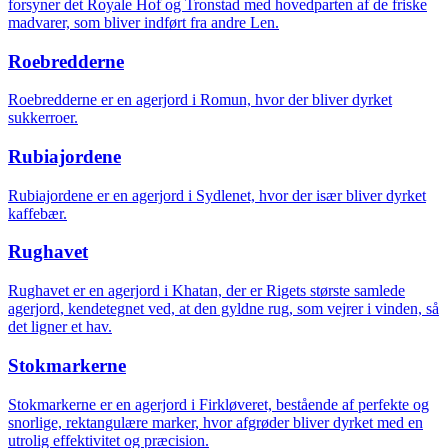
forsyner det Royale Hof og Tronstad med hovedparten af de friske
madvarer, som bliver indført fra andre Len.
Roebredderne
Roebredderne er en agerjord i Romun, hvor der bliver dyrket
sukkerroer.
Rubiajordene
Rubiajordene er en agerjord i Sydlenet, hvor der især bliver dyrket
kaffebær.
Rughavet
Rughavet er en agerjord i Khatan, der er Rigets største samlede
agerjord, kendetegnet ved, at den gyldne rug, som vejrer i vinden, så
det ligner et hav.
Stokmarkerne
Stokmarkerne er en agerjord i Firkløveret, bestående af perfekte og
snorlige, rektangulære marker, hvor afgrøder bliver dyrket med en
utrolig effektivitet og præcision.