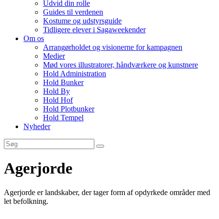
Udvid din rolle
Guides til verdenen
Kostume og udstyrsguide
Tidligere elever i Sagaweekender
Om os
Arrangørholdet og visionerne for kampagnen
Medier
Mød vores illustratorer, håndværkere og kunstnere
Hold Administration
Hold Bunker
Hold By
Hold Hof
Hold Plotbunker
Hold Tempel
Nyheder
Agerjorde
Agerjorde er landskaber, der tager form af opdyrkede områder med
let befolkning.