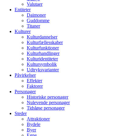
Valutaer
Entiteter
Daimoner
Guddomme
Titaner
Kulturer
Kulturdannelser
Kulturfællesskaber
Kulturfunktioner
Kulturhandlinger
Kulturidentiteter
Kultursymbolik
Udtryksvarianter
Påvirkelser
Effekter
Faktorer
Personager
Historiske personager
Nulevende personager
Tidsløse personager
Steder
Attraktioner
Bydele
Byer
Egne