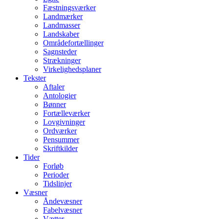
Fæstningsværker
Landmærker
Landmasser
Landskaber
Områdefortællinger
Sagnsteder
Strækninger
Virkelighedsplaner
Tekster
Aftaler
Antologier
Bønner
Fortælleværker
Lovgivninger
Ordværker
Pensummer
Skriftkilder
Tider
Forløb
Perioder
Tidslinjer
Væsner
Åndevæsner
Fabelvæsner
Vætter