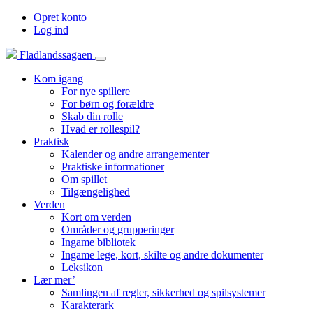
Opret konto
Log ind
Fladlandssagaen
Kom igang
For nye spillere
For børn og forældre
Skab din rolle
Hvad er rollespil?
Praktisk
Kalender og andre arrangementer
Praktiske informationer
Om spillet
Tilgængelighed
Verden
Kort om verden
Områder og grupperinger
Ingame bibliotek
Ingame lege, kort, skilte og andre dokumenter
Leksikon
Lær mer’
Samlingen af regler, sikkerhed og spilsystemer
Karakterark