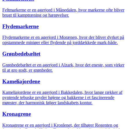
Feltmarkerne er en agerjord i Månedalen, hvor markerne ofte bliver
brugt til kamptræning og hærøvelser.
Flydemarkerne
Flydemarkerne er en agerjord i Morænen, hvor der bliver dyrket på
opstammede miniøer eller flydende på jorddækkede mark-både.
Grønbedebæltet
Grønbedebæltet er en agerjord i Alzark, hvor det eneste, som virker
til at gro godt, er grønbeder.
Kameliajordene
Kameliajordene er en agerjord i Bakkedalen, hvor lange rækker af
pyntende tebuske pryder højene og bakkerne i et fascinerende
mønster, der harmonisk følger landskabets kontur.
Kronagrene
Kronagrene er en agerjord i Kronlenet, der tilhører Regenten og