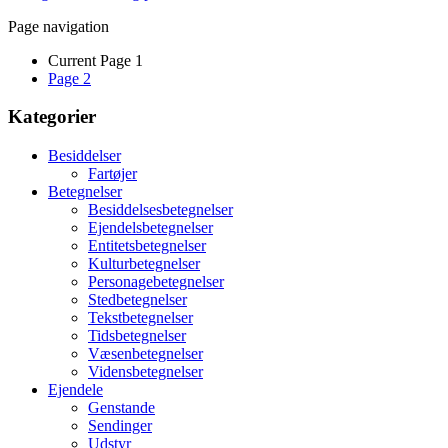
Page navigation
Current Page
1
Page
2
Kategorier
Besiddelser
Fartøjer
Betegnelser
Besiddelsesbetegnelser
Ejendelsbetegnelser
Entitetsbetegnelser
Kulturbetegnelser
Personagebetegnelser
Stedbetegnelser
Tekstbetegnelser
Tidsbetegnelser
Væsenbetegnelser
Vidensbetegnelser
Ejendele
Genstande
Sendinger
Udstyr