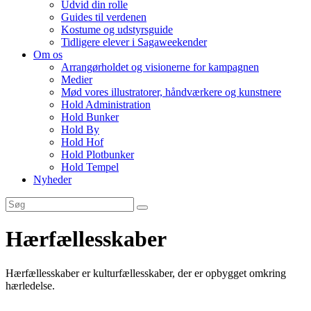
Udvid din rolle
Guides til verdenen
Kostume og udstyrsguide
Tidligere elever i Sagaweekender
Om os
Arrangørholdet og visionerne for kampagnen
Medier
Mød vores illustratorer, håndværkere og kunstnere
Hold Administration
Hold Bunker
Hold By
Hold Hof
Hold Plotbunker
Hold Tempel
Nyheder
Hærfællesskaber
Hærfællesskaber er kulturfællesskaber, der er opbygget omkring
hærledelse.