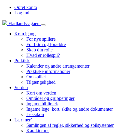
Opret konto
Log ind
Fladlandssagaen
Kom igang
For nye spillere
For børn og forældre
Skab din rolle
Hvad er rollespil?
Praktisk
Kalender og andre arrangementer
Praktiske informationer
Om spillet
Tilgængelighed
Verden
Kort om verden
Områder og grupperinger
Ingame bibliotek
Ingame lege, kort, skilte og andre dokumenter
Leksikon
Lær mer’
Samlingen af regler, sikkerhed og spilsystemer
Karakterark