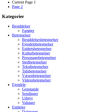
Current Page
1
Page
2
Kategorier
Besiddelser
Fartøjer
Betegnelser
Besiddelsesbetegnelser
Ejendelsbetegnelser
Entitetsbetegnelser
Kulturbetegnelser
Personagebetegnelser
Stedbetegnelser
Tekstbetegnelser
Tidsbetegnelser
Væsenbetegnelser
Vidensbetegnelser
Ejendele
Genstande
Sendinger
Udstyr
Valutaer
Entiteter
Daimoner