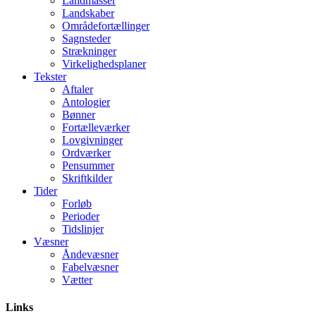
Landmasser
Landskaber
Områdefortællinger
Sagnsteder
Strækninger
Virkelighedsplaner
Tekster
Aftaler
Antologier
Bønner
Fortælleværker
Lovgivninger
Ordværker
Pensummer
Skriftkilder
Tider
Forløb
Perioder
Tidslinjer
Væsner
Åndevæsner
Fabelvæsner
Vætter
Links