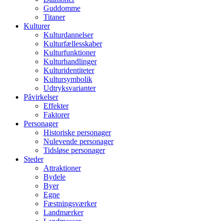
Guddomme
Titaner
Kulturer
Kulturdannelser
Kulturfællesskaber
Kulturfunktioner
Kulturhandlinger
Kulturidentiteter
Kultursymbolik
Udtryksvarianter
Påvirkelser
Effekter
Faktorer
Personager
Historiske personager
Nulevende personager
Tidsløse personager
Steder
Attraktioner
Bydele
Byer
Egne
Fæstningsværker
Landmærker