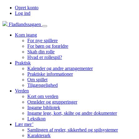
Opret konto
Log ind
Fladlandssagaen
Kom igang
For nye spillere
For børn og forældre
Skab din rolle
Hvad er rollespil?
Praktisk
Kalender og andre arrangementer
Praktiske informationer
Om spillet
Tilgængelighed
Verden
Kort om verden
Områder og grupperinger
Ingame bibliotek
Ingame lege, kort, skilte og andre dokumenter
Leksikon
Lær mer’
Samlingen af regler, sikkerhed og spilsystemer
Karakterark