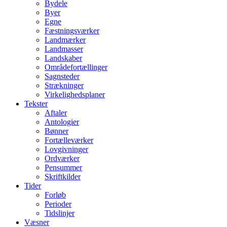
Bydele
Byer
Egne
Fæstningsværker
Landmærker
Landmasser
Landskaber
Områdefortællinger
Sagnsteder
Strækninger
Virkelighedsplaner
Tekster
Aftaler
Antologier
Bønner
Fortælleværker
Lovgivninger
Ordværker
Pensummer
Skriftkilder
Tider
Forløb
Perioder
Tidslinjer
Væsner