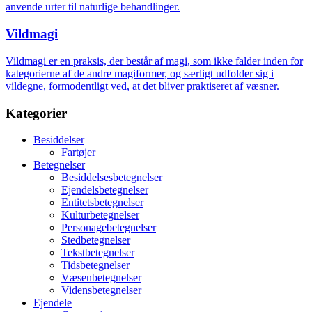
anvende urter til naturlige behandlinger.
Vildmagi
Vildmagi er en praksis, der består af magi, som ikke falder inden for
kategorierne af de andre magiformer, og særligt udfolder sig i
vildegne, formodentligt ved, at det bliver praktiseret af væsner.
Kategorier
Besiddelser
Fartøjer
Betegnelser
Besiddelsesbetegnelser
Ejendelsbetegnelser
Entitetsbetegnelser
Kulturbetegnelser
Personagebetegnelser
Stedbetegnelser
Tekstbetegnelser
Tidsbetegnelser
Væsenbetegnelser
Vidensbetegnelser
Ejendele