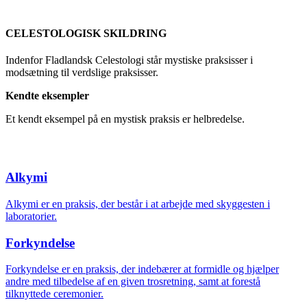
CELESTOLOGISK SKILDRING
Indenfor Fladlandsk Celestologi står mystiske praksisser i
modsætning til verdslige praksisser.
Kendte eksempler
Et kendt eksempel på en mystisk praksis er helbredelse.
Alkymi
Alkymi er en praksis, der består i at arbejde med skyggesten i
laboratorier.
Forkyndelse
Forkyndelse er en praksis, der indebærer at formidle og hjælper
andre med tilbedelse af en given trosretning, samt at forestå
tilknyttede ceremonier.