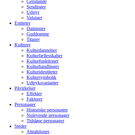
Genstande
Sendinger
Udstyr
Valutaer
Entiteter
Daimoner
Guddomme
Titaner
Kulturer
Kulturdannelser
Kulturfællesskaber
Kulturfunktioner
Kulturhandlinger
Kulturidentiteter
Kultursymbolik
Udtryksvarianter
Påvirkelser
Effekter
Faktorer
Personager
Historiske personager
Nulevende personager
Tidsløse personager
Steder
Attraktioner