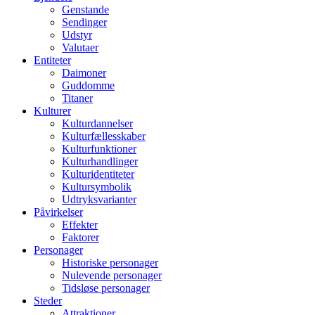
Genstande
Sendinger
Udstyr
Valutaer
Entiteter
Daimoner
Guddomme
Titaner
Kulturer
Kulturdannelser
Kulturfællesskaber
Kulturfunktioner
Kulturhandlinger
Kulturidentiteter
Kultursymbolik
Udtryksvarianter
Påvirkelser
Effekter
Faktorer
Personager
Historiske personager
Nulevende personager
Tidsløse personager
Steder
Attraktioner