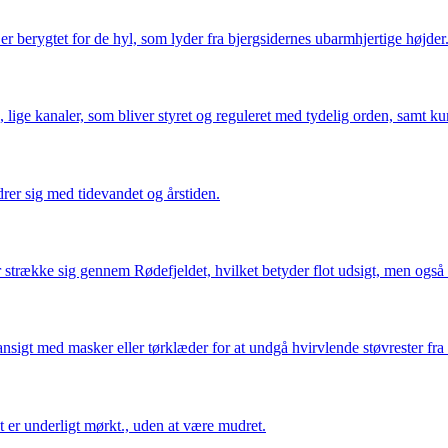
r berygtet for de hyl, som lyder fra bjergsidernes ubarmhjertige højder
, lige kanaler, som bliver styret og reguleret med tydelig orden, samt kun 
rer sig med tidevandet og årstiden.
 strække sig gennem Rødefjeldet, hvilket betyder flot udsigt, men også s
sigt med masker eller tørklæder for at undgå hvirvlende støvrester fra 
et er underligt mørkt., uden at være mudret.