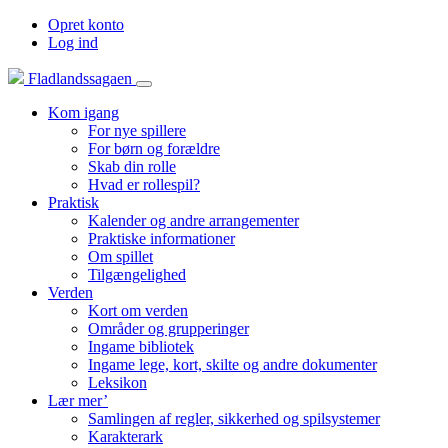
Opret konto
Log ind
Fladlandssagaen
Kom igang
For nye spillere
For børn og forældre
Skab din rolle
Hvad er rollespil?
Praktisk
Kalender og andre arrangementer
Praktiske informationer
Om spillet
Tilgængelighed
Verden
Kort om verden
Områder og grupperinger
Ingame bibliotek
Ingame lege, kort, skilte og andre dokumenter
Leksikon
Lær mer’
Samlingen af regler, sikkerhed og spilsystemer
Karakterark