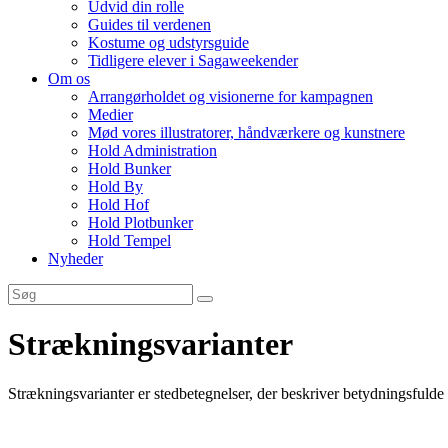
Udvid din rolle
Guides til verdenen
Kostume og udstyrsguide
Tidligere elever i Sagaweekender
Om os
Arrangørholdet og visionerne for kampagnen
Medier
Mød vores illustratorer, håndværkere og kunstnere
Hold Administration
Hold Bunker
Hold By
Hold Hof
Hold Plotbunker
Hold Tempel
Nyheder
Strækningsvarianter
Strækningsvarianter er stedbetegnelser, der beskriver betydningsfulde