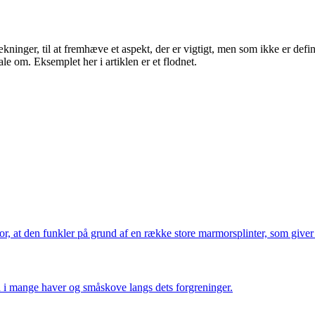
kninger, til at fremhæve et aspekt, der er vigtigt, men som ikke er defi
tale om. Eksemplet her i artiklen er et flodnet.
or, at den funkler på grund af en række store marmorsplinter, som give
nd i mange haver og småskove langs dets forgreninger.