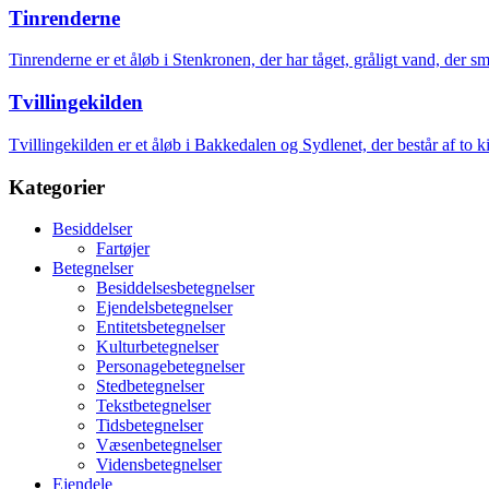
Tinrenderne
Tinrenderne er et åløb i Stenkronen, der har tåget, gråligt vand, der sm
Tvillingekilden
Tvillingekilden er et åløb i Bakkedalen og Sydlenet, der består af to 
Kategorier
Besiddelser
Fartøjer
Betegnelser
Besiddelsesbetegnelser
Ejendelsbetegnelser
Entitetsbetegnelser
Kulturbetegnelser
Personagebetegnelser
Stedbetegnelser
Tekstbetegnelser
Tidsbetegnelser
Væsenbetegnelser
Vidensbetegnelser
Ejendele