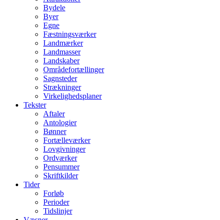
Bydele
Byer
Egne
Fæstningsværker
Landmærker
Landmasser
Landskaber
Områdefortællinger
Sagnsteder
Strækninger
Virkelighedsplaner
Tekster
Aftaler
Antologier
Bønner
Fortælleværker
Lovgivninger
Ordværker
Pensummer
Skriftkilder
Tider
Forløb
Perioder
Tidslinjer
Væsner