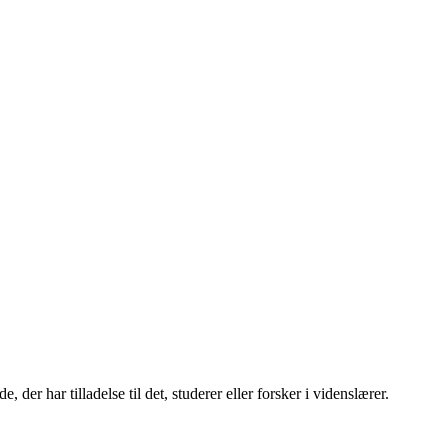
der har tilladelse til det, studerer eller forsker i videnslærer.