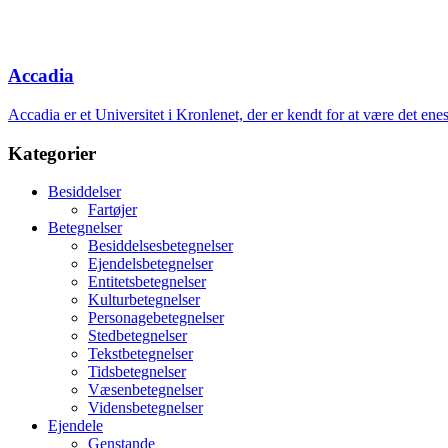
Accadia
Accadia er et Universitet i Kronlenet, der er kendt for at være det enes
Kategorier
Besiddelser
Fartøjer
Betegnelser
Besiddelsesbetegnelser
Ejendelsbetegnelser
Entitetsbetegnelser
Kulturbetegnelser
Personagebetegnelser
Stedbetegnelser
Tekstbetegnelser
Tidsbetegnelser
Væsenbetegnelser
Vidensbetegnelser
Ejendele
Genstande