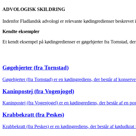
ADVOLOGISK SKILDRING
Indenfor Fladlandsk advologi er relevante kødingredienser beskrevet 
Kendte eksempler
Et kendt eksempel på kødingredienser er gøgehjerter fra Tornstad, der 
Gøgehjerter (fra Tornstad)
Gøgehjerter (fra Tornstad) er en kødingrediens, der består af konserve
Kaninpostej (fra Vogenjogel)
Kaninpostej (fra Vogenjogel) er en kødingrediens, der består af en pos
Krabbekratt (fra Peskes)
Krabbekratt (fra Peskes) er en kødingrediens, der består af kødudkrat f