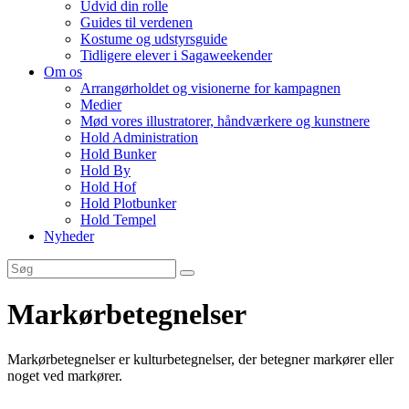
Udvid din rolle
Guides til verdenen
Kostume og udstyrsguide
Tidligere elever i Sagaweekender
Om os
Arrangørholdet og visionerne for kampagnen
Medier
Mød vores illustratorer, håndværkere og kunstnere
Hold Administration
Hold Bunker
Hold By
Hold Hof
Hold Plotbunker
Hold Tempel
Nyheder
Markørbetegnelser
Markørbetegnelser er kulturbetegnelser, der betegner markører eller
noget ved markører.