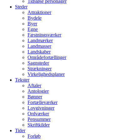
Tidsløse personager
Steder
Attraktioner
Bydele
Byer
Egne
Fæstningsværker
Landmærker
Landmasser
Landskaber
Områdefortællinger
Sagnsteder
Strækninger
Virkelighedsplaner
Tekster
Aftaler
Antologier
Bønner
Fortælleværker
Lovgivninger
Ordværker
Pensummer
Skriftkilder
Tider
Forløb