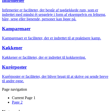
Infirmerier
Infirmerier er faciliteter, der består af tagdækkede rum, som er
indrettet med mindst ét sengeleje i form af eksempelvis en feltseng,
båre, seng eller lignende, personer kan ligge på.
Kamparenaer
Kamparenaer er faciliteter, der er indrettet til at praktisere kamp.
Køkkener
Køkkener er faciliteter, der er indrettet til kokkerering.
Kurérposter
Kurérposter er faciliteter, der bliver brugt til at skrive og sende breve
til andre egne.
Page navigation
Current Page
1
Page
2