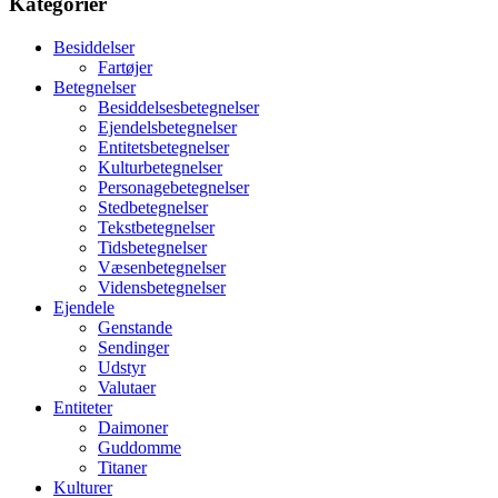
Kategorier
Besiddelser
Fartøjer
Betegnelser
Besiddelsesbetegnelser
Ejendelsbetegnelser
Entitetsbetegnelser
Kulturbetegnelser
Personagebetegnelser
Stedbetegnelser
Tekstbetegnelser
Tidsbetegnelser
Væsenbetegnelser
Vidensbetegnelser
Ejendele
Genstande
Sendinger
Udstyr
Valutaer
Entiteter
Daimoner
Guddomme
Titaner
Kulturer