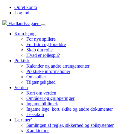
Opret konto
Log ind
Fladlandssagaen
Kom igang
For nye spillere
For børn og forældre
Skab din rolle
Hvad er rollespil?
Praktisk
Kalender og andre arrangementer
Praktiske informationer
Om spillet
Tilgængelighed
Verden
Kort om verden
Områder og grupperinger
Ingame bibliotek
Ingame lege, kort, skilte og andre dokumenter
Leksikon
Lær mer’
Samlingen af regler, sikkerhed og spilsystemer
Karakterark