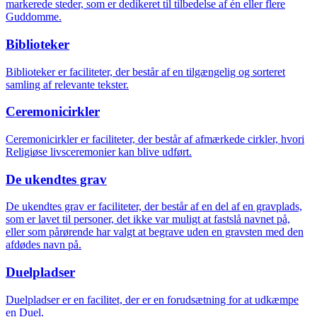
markerede steder, som er dedikeret til tilbedelse af én eller flere
Guddomme.
Biblioteker
Biblioteker er faciliteter, der består af en tilgængelig og sorteret
samling af relevante tekster.
Ceremonicirkler
Ceremonicirkler er faciliteter, der består af afmærkede cirkler, hvori
Religiøse livsceremonier kan blive udført.
De ukendtes grav
De ukendtes grav er faciliteter, der består af en del af en gravplads,
som er lavet til personer, det ikke var muligt at fastslå navnet på,
eller som pårørende har valgt at begrave uden en gravsten med den
afdødes navn på.
Duelpladser
Duelpladser er en facilitet, der er en forudsætning for at udkæmpe
en Duel.