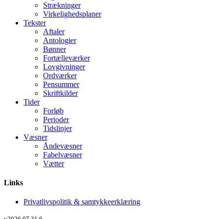
Strækninger
Virkelighedsplaner
Tekster
Aftaler
Antologier
Bønner
Fortælleværker
Lovgivninger
Ordværker
Pensummer
Skriftkilder
Tider
Forløb
Perioder
Tidslinjer
Væsner
Åndevæsner
Fabelvæsner
Vætter
Links
Privatlivspolitik & samtykkeerklæring
v2026.07.31.6