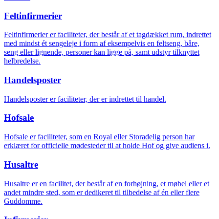
Feltinfirmerier
Feltinfirmerier er faciliteter, der består af et tagdækket rum, indrettet
med mindst ét sengeleje i form af eksempelvis en feltseng, båre,
seng eller lignende, personer kan ligge på, samt udstyr tilknyttet
helbredelse.
Handelsposter
Handelsposter er faciliteter, der er indrettet til handel.
Hofsale
Hofsale er faciliteter, som en Royal eller Storadelig person har
erklæret for officielle mødesteder til at holde Hof og give audiens i.
Husaltre
Husaltre er en facilitet, der består af en forhøjning, et møbel eller et
andet mindre sted, som er dedikeret til tilbedelse af én eller flere
Guddomme.