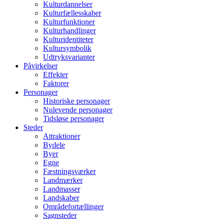
Kulturdannelser
Kulturfællesskaber
Kulturfunktioner
Kulturhandlinger
Kulturidentiteter
Kultursymbolik
Udtryksvarianter
Påvirkelser
Effekter
Faktorer
Personager
Historiske personager
Nulevende personager
Tidsløse personager
Steder
Attraktioner
Bydele
Byer
Egne
Fæstningsværker
Landmærker
Landmasser
Landskaber
Områdefortællinger
Sagnsteder