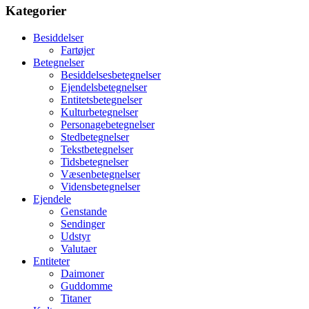
Kategorier
Besiddelser
Fartøjer
Betegnelser
Besiddelsesbetegnelser
Ejendelsbetegnelser
Entitetsbetegnelser
Kulturbetegnelser
Personagebetegnelser
Stedbetegnelser
Tekstbetegnelser
Tidsbetegnelser
Væsenbetegnelser
Vidensbetegnelser
Ejendele
Genstande
Sendinger
Udstyr
Valutaer
Entiteter
Daimoner
Guddomme
Titaner