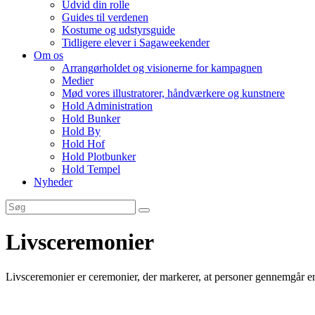
Udvid din rolle
Guides til verdenen
Kostume og udstyrsguide
Tidligere elever i Sagaweekender
Om os
Arrangørholdet og visionerne for kampagnen
Medier
Mød vores illustratorer, håndværkere og kunstnere
Hold Administration
Hold Bunker
Hold By
Hold Hof
Hold Plotbunker
Hold Tempel
Nyheder
Livsceremonier
Livsceremonier er ceremonier, der markerer, at personer gennemgår en 