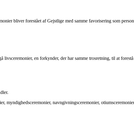
monier bliver forestået af Gejstlige med samme favorisering som perso
 livsceremonier, en forkynder, der har samme trosretning, til at forest
dler.
onier, myndighedsceremonier, navngivningsceremonier, otiumsceremonier,