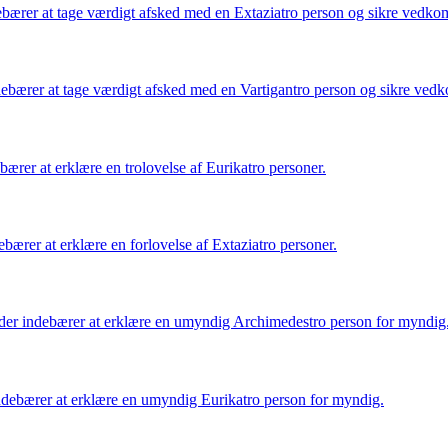
debærer at tage værdigt afsked med en Extaziatro person og sikre ved
ndebærer at tage værdigt afsked med en Vartigantro person og sikre v
ærer at erklære en trolovelse af Eurikatro personer.
bærer at erklære en forlovelse af Extaziatro personer.
r indebærer at erklære en umyndig Archimedestro person for myndig
ebærer at erklære en umyndig Eurikatro person for myndig.