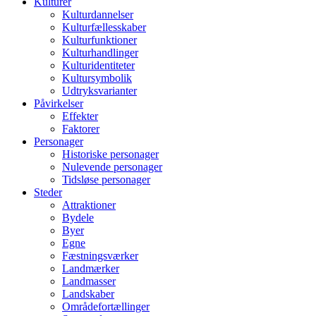
Kulturer
Kulturdannelser
Kulturfællesskaber
Kulturfunktioner
Kulturhandlinger
Kulturidentiteter
Kultursymbolik
Udtryksvarianter
Påvirkelser
Effekter
Faktorer
Personager
Historiske personager
Nulevende personager
Tidsløse personager
Steder
Attraktioner
Bydele
Byer
Egne
Fæstningsværker
Landmærker
Landmasser
Landskaber
Områdefortællinger