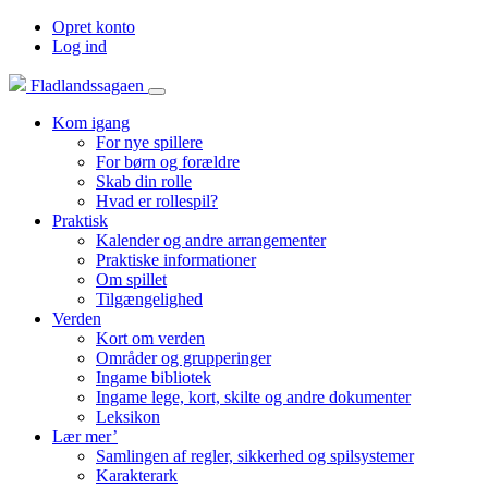
Opret konto
Log ind
Fladlandssagaen
Kom igang
For nye spillere
For børn og forældre
Skab din rolle
Hvad er rollespil?
Praktisk
Kalender og andre arrangementer
Praktiske informationer
Om spillet
Tilgængelighed
Verden
Kort om verden
Områder og grupperinger
Ingame bibliotek
Ingame lege, kort, skilte og andre dokumenter
Leksikon
Lær mer’
Samlingen af regler, sikkerhed og spilsystemer
Karakterark