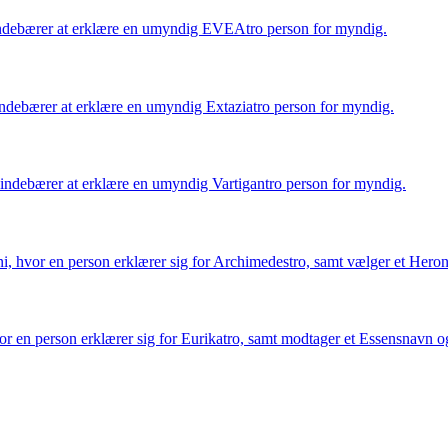
debærer at erklære en umyndig EVEAtro person for myndig.
debærer at erklære en umyndig Extaziatro person for myndig.
ndebærer at erklære en umyndig Vartigantro person for myndig.
 hvor en person erklærer sig for Archimedestro, samt vælger et Hero
 en person erklærer sig for Eurikatro, samt modtager et Essensnavn 